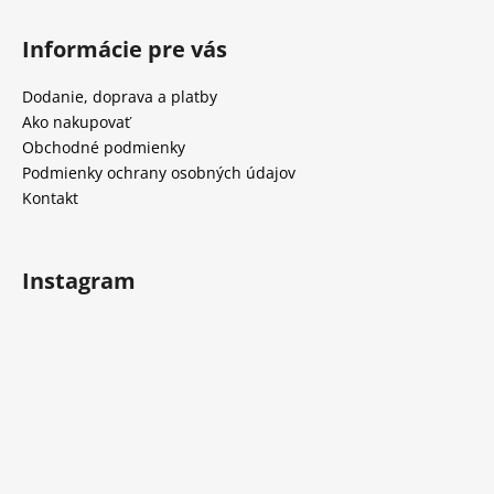
Z
á
Informácie pre vás
p
ä
Dodanie, doprava a platby
t
Ako nakupovať
i
Obchodné podmienky
e
Podmienky ochrany osobných údajov
Kontakt
Instagram