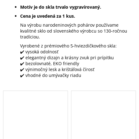
Motív je do skla trvalo vygravírovaný.
Cena je uvedená za 1 kus.
Na výrobu narodeninových pohárov používame
kvalitné sklo od slovenského výrobcu so 130-ročnou
tradíciou.
Vyrobené z prémiového 5-hviezdičkového skla:
✔️ vysoká odolnosť
✔️ elegantný dizajn a krásny zvuk pri prípitku
✔️ bezolovnaté, EKO friendly
✔️ výnimočný lesk a krištáľová čírosť
✔️ vhodné do umývačky riadu