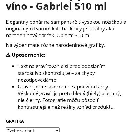
č
víno - Gabriel 510 ml
a
m
e
Elegantný pohár na šampanské s vysokou nožičkou a
originálnym tvarom kalicha, ktorý je ideálny ako
narodeninový darček. Objem: 510 ml.
POHÁR
NA
Na výber máte rôzne narodeninové grafiky.
BIELE
VÍNO
⚠️ Upozornenie:
PRE
MAMU
Text na gravírovanie si pred odoslaním
-
BALLET
starostlivo skontrolujte – za chyby
520
nezodpovedáme.
ML
Gravírujeme laserom bez použitia farby.
€10,10
Výsledný gravír je preto bledý (biely) a jemný,
nie čierny. Fotografie môžu pôsobiť
kontrastnejšie než reálny vzhľad produktu.
GRAFIKA