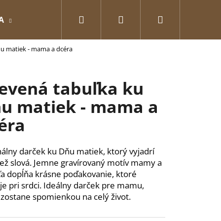
Hľadať
Prihlásenie
Nákupný
A
GRAVÍROVANÉ
Pre zamilovaných
O
u matiek - mama a dcéra
košík
evená tabuľka ku
u matiek - mama a
éra
nálny darček ku Dňu matiek, ktorý vyjadrí
než slová. Jemne gravírovaný motív mamy a
ťa dopĺňa krásne poďakovanie, ktoré
je pri srdci. Ideálny darček pre mamu,
Nasledujúce
 zostane spomienkou na celý život.