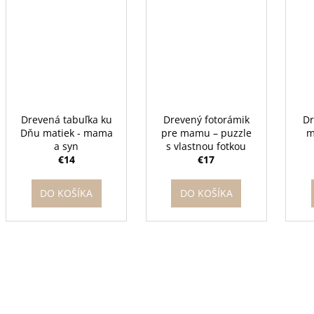
Drevená tabuľka ku
Drevený fotorámik
Dr
Dňu matiek - mama
pre mamu – puzzle
m
a syn
s vlastnou fotkou
€14
€17
DO KOŠÍKA
DO KOŠÍKA