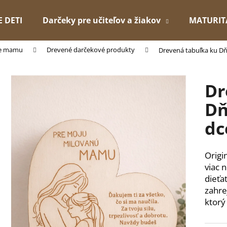
E DETI
Darčeky pre učiteľov a žiakov
MATURIT
re mamu
Drevené darčekové produkty
Drevená tabuľka ku Dň
Čo potrebujete nájsť?
Dr
HĽADAŤ
Dň
dc
Odporúčame
Origi
viac 
dieťa
zahre
ktorý