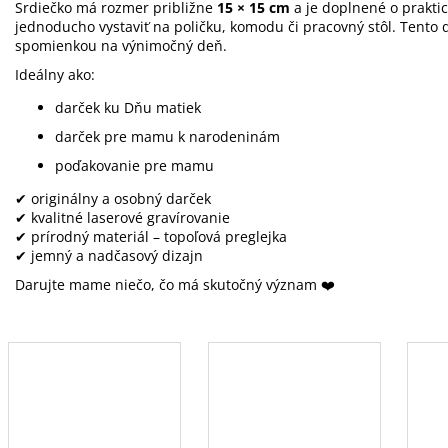
Srdiečko má rozmer približne
15 × 15 cm
a je doplnené o prakti
jednoducho vystaviť na poličku, komodu či pracovný stôl. Tento 
spomienkou na výnimočný deň.
Ideálny ako:
darček ku Dňu matiek
darček pre mamu k narodeninám
poďakovanie pre mamu
✔ originálny a osobný darček
✔ kvalitné laserové gravírovanie
✔ prírodný materiál – topoľová preglejka
✔ jemný a nadčasový dizajn
Darujte mame niečo, čo má skutočný význam ❤️