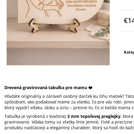
POHÁR NA ŠAMPANSKÉ - BALLET 310
GRAVÍROVANÉ 
ML S VLASTNÝM GRAVÍROVANÍM
BIELE VÍNO - SE
€10
€32
€1
Jedn
cena
Kate
Drevená gravírovaná tabuľka pre mamu ❤️
Hľadáte originálny a zároveň osobný darček ku Dňu matiek? Táto
spôsobom, ako poďakovať mame za všetko, čo pre vás robí. Jemn
ktorý vyjadrí vďaku, lásku a úctu – presne to, čo si každá mama z
Tabuľka je vyrobená z kvalitnej
3 mm topoľovej preglejky
, ktor
gravírovanie. Vďaka tomu sú všetky línie jemné, čisté a precízn
produktu nadčasový a elegantný charakter, ktorý sa hodí do každ