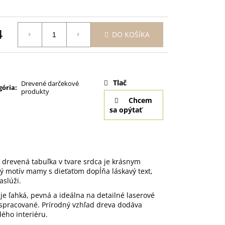
SVADOBNÉ POHÁRE NA
T 2KS BALLET 520 ML
4
DO KOŠÍKA
otková
:
Tlač
Drevené darčekové
gória
:
produkty
Chcem
sa opýtať
 drevená tabuľka v tvare srdca je krásnym
ý motív mamy s dieťaťom dopĺňa láskavý text,
aslúži.
á je ľahká, pevná a ideálna na detailné laserové
e spracované. Prírodný vzhľad dreva dodáva
ého interiéru.