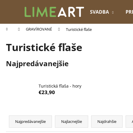
K
Prejsť
na
o
SVADBA
PR
obsah
Späť
Späť
š
do
do
í
Domov
GRAVÍROVANÉ
Turistické fľaše
k
obchodu
obchodu
Turistické fľaše
Najpredávanejšie
Turistická fľaša - hory
€23,90
R
a
Najpredávanejšie
Najlacnejšie
Najdrahšie
d