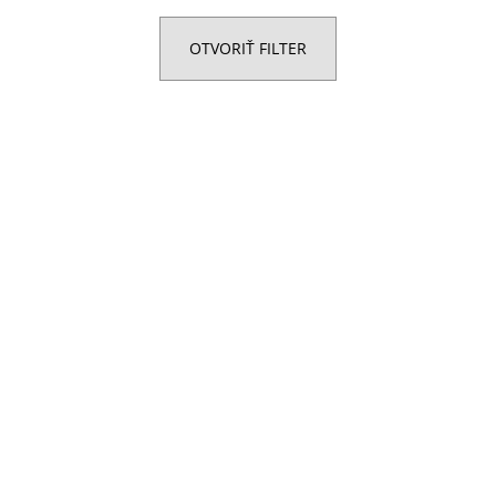
POHÁR NA BIELE VÍNO - CELEBRATION
POHÁR NA ŠAMP
360 ML S VLASTNÝM GRAVÍROVANÍM
ML S VLASTNÝM
OTVORIŤ FILTER
€9,90
€10