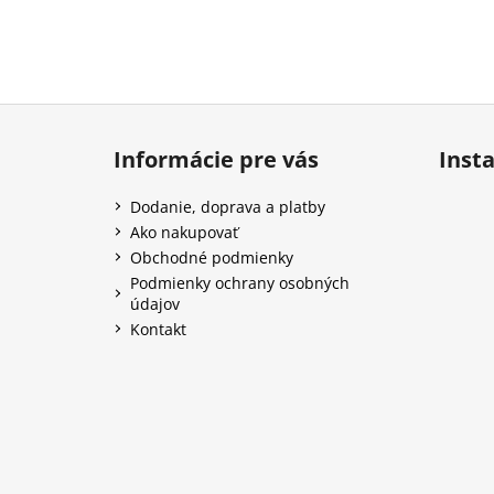
Z
á
Informácie pre vás
Inst
p
ä
Dodanie, doprava a platby
t
Ako nakupovať
i
Obchodné podmienky
e
Podmienky ochrany osobných
údajov
Kontakt