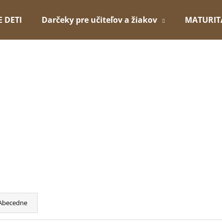
E DETI
Darčeky pre učiteľov a žiakov
MATURIT
Čo potrebujete nájsť?
HĽADAŤ
Odporúčame
Abecedne