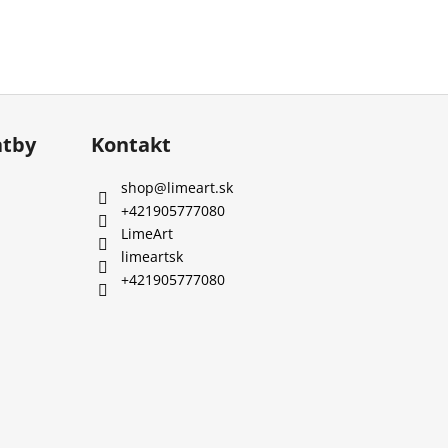
atby
Kontakt
shop
@
limeart.sk
+421905777080
LimeArt
limeartsk
+421905777080