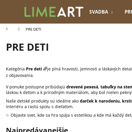
K
Prejsť
na
o
SVADBA
PR
obsah
Späť
Späť
š
do
do
í
Domov
PRE DETI
k
obchodu
obchodu
PRE DETI
Kategória
Pre deti
🌈je plná hravosti, jemnosti a láskavých deta
z objavovania.
V ponuke postupne pribúdajú
drevené pexesá
,
tabuľky na st
láskou k deťom a k prírodným materiálom, aby bol nielen pekný,
Naše detské produkty sú ideálne ako
darček k narodeniu, krs
interiéru a rastú spolu s dieťaťom.
✨ Objavte svet, kde sa hra spája s estetikou a kde má každý det
Najpredávanejšie