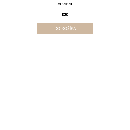
balónom
€20
DO KOŠÍKA