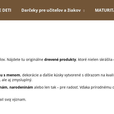
E DETI
Darčeky pre učiteľov a žiakov
MATURIT
Čo potrebujete nájsť?
HĽADAŤ
ilov. Nájdete tu originálne
drevené produkty
, ktoré nielen skrášli
Odporúčame
enu s menom
, dekorácie a ďalšie kúsky vytvorené s dôrazom na kval
 ale aj zmysluplný.
tinám, narodeninám
alebo len tak – pre radosť. Vďaka prírodnému
ail svoj význam.