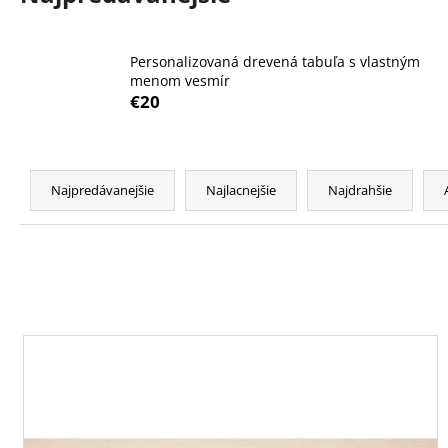
POHÁR NA ČERVENÉ VÍNO PRE MAMU -
CHARISMA 650ML
€10
Personalizovaná drevená tabuľa s vlastným
menom vesmír
€20
R
a
Najpredávanejšie
Najlacnejšie
Najdrahšie
d
e
n
i
e
V
p
ý
r
p
o
i
d
s