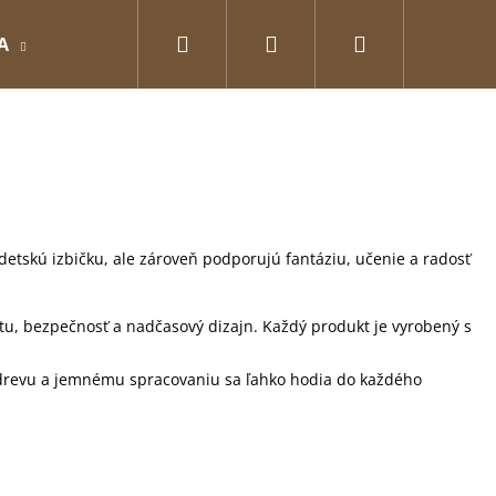
Hľadať
Prihlásenie
Nákupný
A
GRAVÍROVANÉ
Pre zamilovaných
O
košík
a detskú izbičku, ale zároveň podporujú fantáziu, učenie a radosť
itu, bezpečnosť a nadčasový dizajn. Každý produkt je vyrobený s
 drevu a jemnému spracovaniu sa ľahko hodia do každého
Nasledujúce