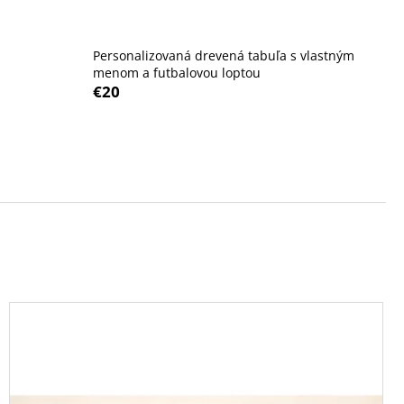
ANSKÉ - BALLET 310
 GRAVÍROVANÍM
Personalizovaná drevená tabuľa s vlastným
menom a futbalovou loptou
€20