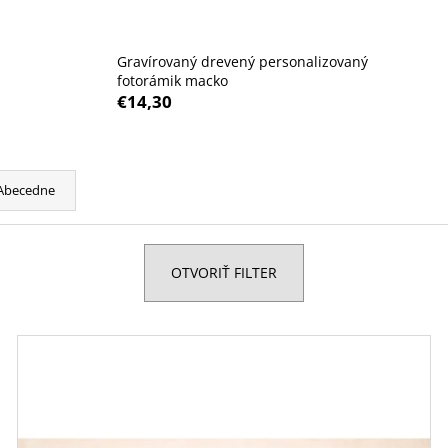
POHÁR NA BIELE VÍNO - CELEBRATION
POHÁR NA ŠAMP
360 ML S VLASTNÝM GRAVÍROVANÍM
ML S VLASTNÝM
€9,90
€10
Gravírovaný drevený personalizovaný
fotorámik macko
€14,30
Abecedne
OTVORIŤ FILTER