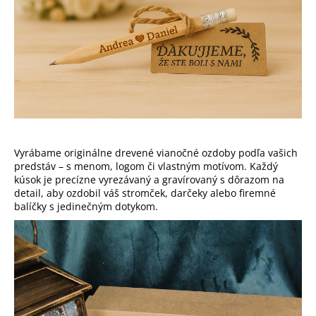
č
a
m
e
DREVENÁ
TABUĽKA
KU
DŇU
MATIEK
-
Vyrábame originálne drevené vianočné ozdoby podľa vašich
MAMA
predstáv – s menom, logom či vlastným motívom. Každý
A
kúsok je precízne vyrezávaný a gravírovaný s dôrazom na
DCÉRA
detail, aby ozdobil váš stromček, darčeky alebo firemné
€14
balíčky s jedinečným dotykom.