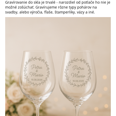
Gravírovanie do skla je trvalé - narozdiel od potlače ho nie je
možné zošúchať. Gravírujeme rôzne typy pohárov na
svadby, alebo výročia, fľaše, štamperlíky, vázy a iné.