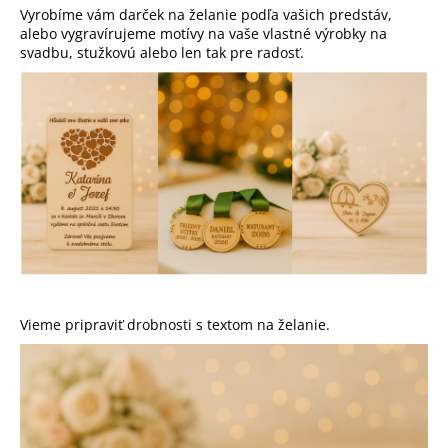
Vyrobíme vám darček na želanie podľa vašich predstáv,
á
alebo vygravírujeme motívy na vaše vlastné výrobky na
j
svadbu, stužkovú alebo len tak pre radosť.
s
ť
?
HĽADAŤ
O
Vieme pripraviť drobnosti s textom na želanie.
d
p
o
r
ú