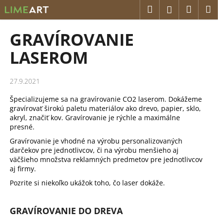
K
Prejsť
Hľadať
Náku
M
Prihláseni
na
o
obsah
Späť
Späť
košík
š
GRAVÍROVANIE
í
Č
LASEROM
k
o
p
27.9.2021
o
Špecializujeme sa na gravírovanie CO2 laserom. Dokážeme
t
gravírovať širokú paletu materiálov ako drevo, papier, sklo,
r
akryl, značiť kov. Gravírovanie je rýchle a maximálne
e
presné.
b
Gravírovanie je vhodné na výrobu personalizovaných
darčekov pre jednotlivcov, či na výrobu menšieho aj
u
väčšieho množstva reklamných predmetov pre jednotlivcov
j
aj firmy.
e
Pozrite si niekoľko ukážok toho, čo laser dokáže.
t
e
GRAVÍROVANIE DO DREVA
n