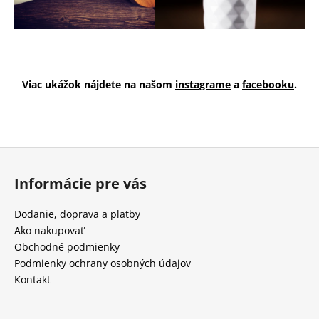
Viac ukážok nájdete na našom
instagrame
a
facebooku
.
Z
á
Informácie pre vás
p
ä
Dodanie, doprava a platby
t
Ako nakupovať
i
Obchodné podmienky
e
Podmienky ochrany osobných údajov
Kontakt