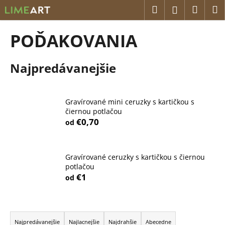
K
Prejsť
Hľadať
Náku
M
Prihláseni
na
o
obsah
Späť
Späť
košík
š
POĎAKOVANIA
í
Č
k
Najpredávanejšie
o
p
o
Gravírované mini ceruzky s kartičkou s
t
čiernou potlačou
r
€0,70
od
e
b
u
Gravírované ceruzky s kartičkou s čiernou
potlačou
j
€1
od
e
t
R
e
a
n
Najpredávanejšie
Najlacnejšie
Najdrahšie
Abecedne