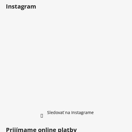
y
Instagram
v
ý
p
i
s
u
Sledovať na Instagrame
Prijímame online platby