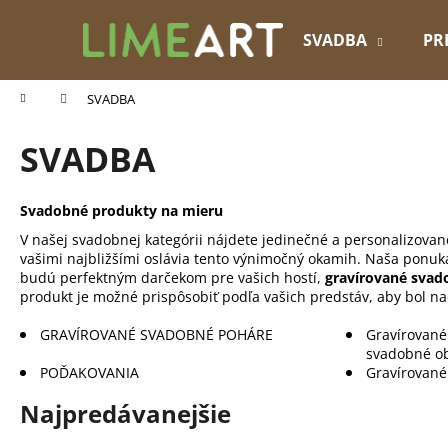
K
Prejsť
na
o
SVADBA
PR
obsah
Späť
Späť
š
do
do
í
Domov
SVADBA
k
obchodu
obchodu
SVADBA
Svadobné produkty na mieru
V našej svadobnej kategórii nájdete jedinečné a personalizo
vašimi najbližšími oslávia tento výnimočný okamih. Naša ponuk
budú perfektným darčekom pre vašich hostí,
gravírované svad
produkt je možné prispôsobiť podľa vašich predstáv, aby bol na
GRAVÍROVANÉ SVADOBNÉ POHÁRE
Gravírované
svadobné o
POĎAKOVANIA
Gravírované
Najpredávanejšie