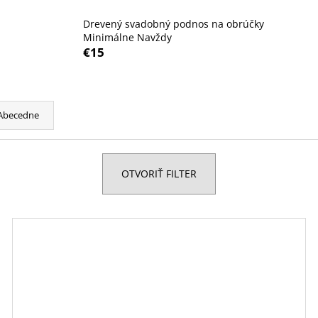
GRAVÍROVANÉ SVADOBNÉ POHÁRE NA
GRAVÍROVANÉ 
BIELE VÍNO - SET 2KS BALLET 520 ML
ŠAMPANSKÉ - SE
Drevený svadobný podnos na obrúčky
ML
€32
Minimálne Navždy
€31
€15
Abecedne
OTVORIŤ FILTER