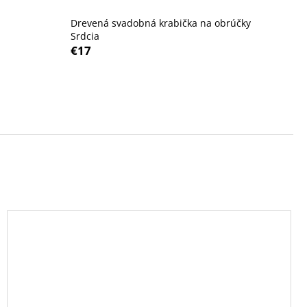
SVADOBNÉ POHÁRE NA
T 2KS CHARISMA 190
Drevená svadobná krabička na obrúčky
Srdcia
€17