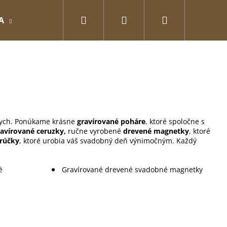
Hľadať
Prihlásenie
Nákupný
A
GRAVÍROVANÉ
Pre zamilovaných
O
košík
dych. Ponúkame krásne
gravírované poháre
, ktoré spoločne s
ravírované ceruzky,
ručne vyrobené
drevené magnetky
, ktoré
brúčky
, ktoré urobia váš svadobný deň výnimočným. Každý
é
Gravírované drevené svadobné magnetky
Nasledujúce