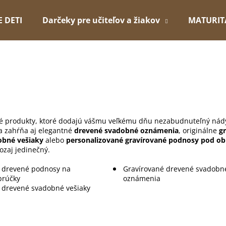
E DETI
Darčeky pre učiteľov a žiakov
MATURIT
Čo potrebujete nájsť?
HĽADAŤ
vané produkty, ktoré dodajú vášmu veľkému dňu nezabudnuteľný ná
a zahŕňa aj elegantné
drevené svadobné oznámenia
, originálne
g
Odporúčame
obné vešiaky
alebo
personalizované gravírované podnosy pod o
ozaj jedinečný.
 drevené podnosy na
Gravírované drevené svadobn
brúčky
oznámenia
 drevené svadobné vešiaky