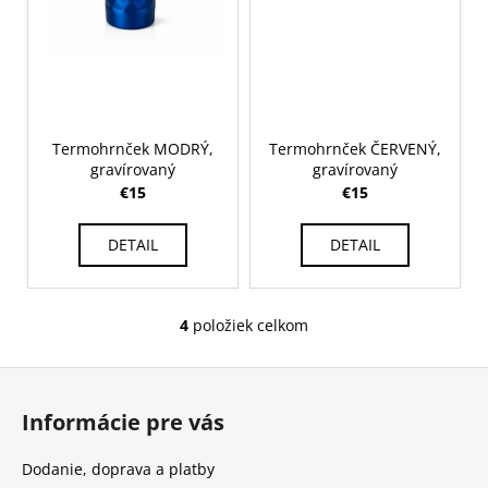
Termohrnček MODRÝ,
Termohrnček ČERVENÝ,
gravírovaný
gravírovaný
€15
€15
DETAIL
DETAIL
4
položiek celkom
O
v
Z
l
á
á
Informácie pre vás
d
p
a
ä
Dodanie, doprava a platby
c