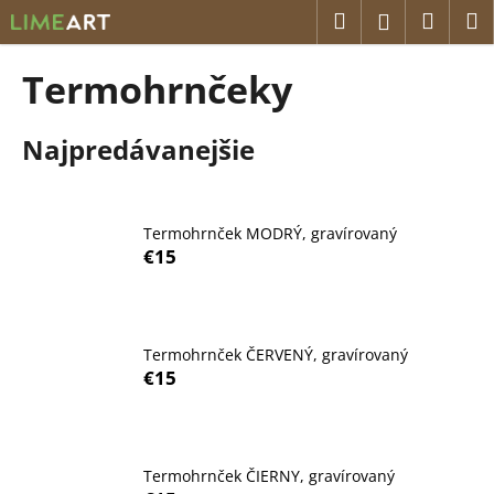
K
Prejsť
Hľadať
Náku
M
Prihláseni
na
o
obsah
Späť
Späť
košík
š
Termohrnčeky
í
Č
k
Najpredávanejšie
o
p
o
t
Termohrnček MODRÝ, gravírovaný
€15
r
e
b
u
Termohrnček ČERVENÝ, gravírovaný
j
€15
e
t
e
Termohrnček ČIERNY, gravírovaný
n