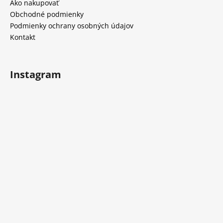
t
Ako nakupovať
i
i
Obchodné podmienky
e
e
Podmienky ochrany osobných údajov
p
Kontakt
r
v
k
y
Instagram
v
ý
p
i
s
u