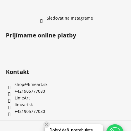
Sledovať na Instagrame
Prijímame online platby
Kontakt
shop
@
limeart.sk
+421905777080
LimeArt
limeartsk
+421905777080
Vytvoril Shoptet
Dobrý deň, potrebujete