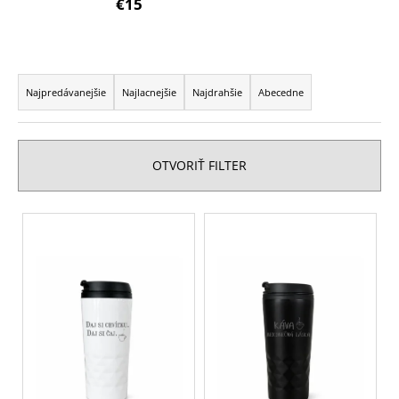
€15
á
j
s
R
ť
a
Najpredávanejšie
Najlacnejšie
Najdrahšie
Abecedne
?
d
e
n
OTVORIŤ FILTER
i
e
HĽADAŤ
V
p
ý
r
p
o
O
i
d
d
s
p
u
p
o
k
r
r
t
o
ú
o