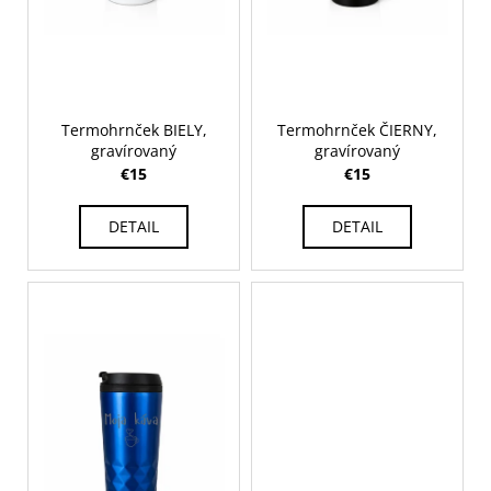
d
č
v
a
u
m
k
e
t
o
Termohrnček BIELY,
Termohrnček ČIERNY,
DREVENÁ
v
gravírovaný
gravírovaný
TABUĽKA
€15
€15
KU
DŇU
MATIEK
DETAIL
DETAIL
-
MAMA
A
DCÉRA
€14