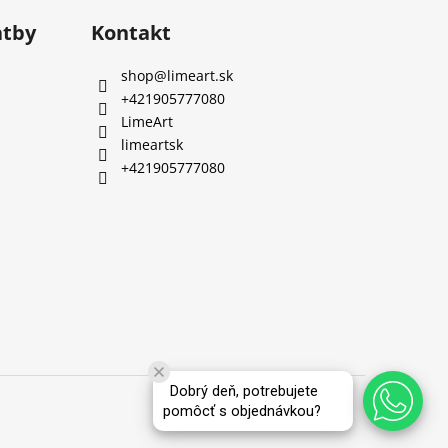
atby
Kontakt
shop
@
limeart.sk
+421905777080
LimeArt
limeartsk
+421905777080
Dobrý deň, potrebujete
Vytvoril Shoptet
pomôcť s objednávkou?