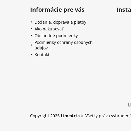
á
Informácie pre vás
Inst
p
ä
Dodanie, doprava a platby
t
Ako nakupovať
i
Obchodné podmienky
e
Podmienky ochrany osobných
údajov
Kontakt
Copyright 2026
LimeArt.sk
. Všetky práva vyhraden