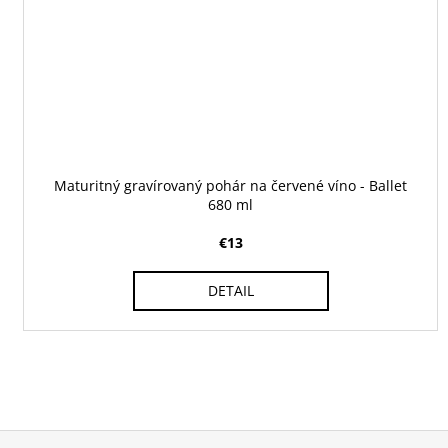
Maturitný gravírovaný pohár na červené víno - Ballet
680 ml
€13
DETAIL
Z