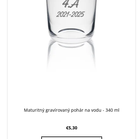
o
v
Maturitný gravírovaný pohár na vodu - 340 ml
€5,30