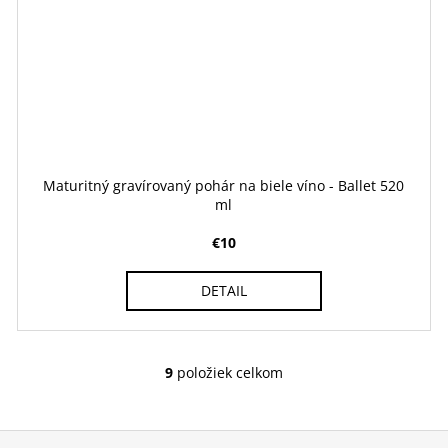
Maturitný gravírovaný pohár na biele víno - Ballet 520
ml
€10
DETAIL
9
položiek celkom
O
v
l
á