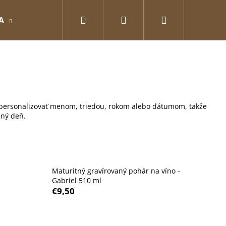
Hľadať
Prihlásenie
Nákupný
A
GRAVÍROVANÉ
Pre zamilovaných
O
košík
né personalizovať menom, triedou, rokom alebo dátumom, takže
mný deň.
Maturitný gravírovaný pohár na víno -
Gabriel 510 ml
€9,50
Nasledujúce