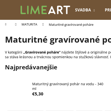
K
Prejsť
na
o
SVADBA
PR
obsah
Späť
Späť
š
do
do
í
Domov
MATURITA
Maturitné gravírované poháre
k
obchodu
obchodu
Maturitné gravírované p
V kategórii
„Gravírované poháre“
nájdete štýlové a originálne 
sa stáva krásnou a trvácnou spomienkou na stužkovú slávnosť. 
Najpredávanejšie
Maturitný gravírovaný pohár na vodu - 340
ml
€5,30
R