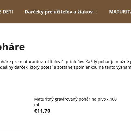
E DETI
Darčeky pre učiteľov a žiakov
MATURIT
Čo potrebujete nájsť?
oháre
HĽADAŤ
poháre pre maturantov, učiteľov či priateľov. Každý pohár je mož
Ideálny darček, ktorý poteší a zostane spomienkou na tento význa
Odporúčame
Maturitný gravírovaný pohár na pivo - 460
ml
€11,70