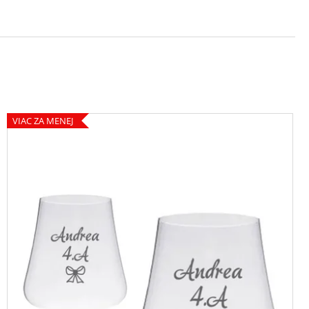
ANSKÉ - BALLET 310
 GRAVÍROVANÍM
VIAC ZA MENEJ