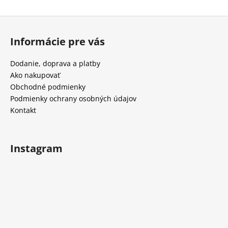
Z
á
Informácie pre vás
p
ä
Dodanie, doprava a platby
t
Ako nakupovať
i
Obchodné podmienky
e
Podmienky ochrany osobných údajov
Kontakt
Instagram