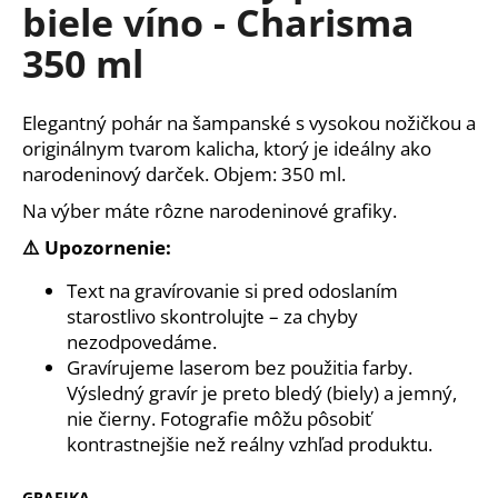
č
biele víno - Charisma
a
350 ml
m
e
Elegantný pohár na šampanské s vysokou nožičkou a
POHÁR
originálnym tvarom kalicha, ktorý je ideálny ako
NA
narodeninový darček. Objem: 350 ml.
ŠAMPANSKÉ
PRE
Na výber máte rôzne narodeninové grafiky.
MAMU
-
⚠️ Upozornenie:
CHARISMA
190ML
Text na gravírovanie si pred odoslaním
€9,70
starostlivo skontrolujte – za chyby
nezodpovedáme.
Gravírujeme laserom bez použitia farby.
Výsledný gravír je preto bledý (biely) a jemný,
nie čierny. Fotografie môžu pôsobiť
kontrastnejšie než reálny vzhľad produktu.
GRAFIKA