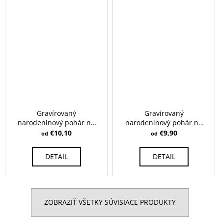
Gravírovaný
Gravírovaný
narodeninový pohár na
narodeninový pohár na
biele víno - Ballet 520 ml
biele víno - Celebration
€10,10
€9,90
od
od
360 ml
DETAIL
DETAIL
ZOBRAZIŤ VŠETKY SÚVISIACE PRODUKTY