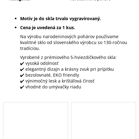
Motív je do skla trvalo vygravírovaný.
Cena je uvedená za 1 kus.
Na výrobu narodeninových pohárov používame
kvalitné sklo od slovenského výrobcu so 130-ročnou
tradíciou.
Vyrobené z prémiového 5-hviezdičkového skla:
✔️ vysoká odolnosť
✔️ elegantný dizajn a krásny zvuk pri prípitku
✔️ bezolovnaté, EKO friendly
✔️ výnimočný lesk a krištáľová čírosť
✔️ vhodné do umývačky riadu