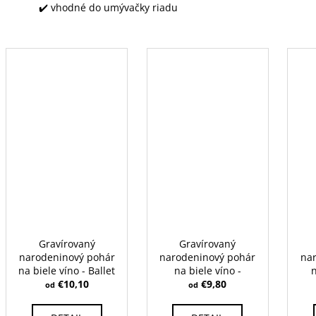
✔️ vhodné do umývačky riadu
Gravírovaný
Gravírovaný
narodeninový pohár
narodeninový pohár
na
na biele víno - Ballet
na biele víno -
520 ml
€10,10
Charisma 350 ml
€9,80
C
od
od