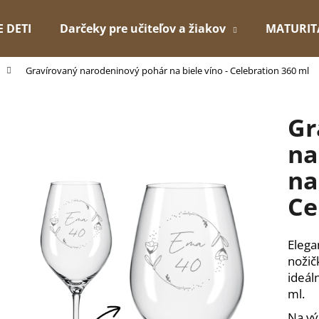
E DETI
Darčeky pre učiteľov a žiakov
MATURIT
Gravírovaný narodeninový pohár na biele víno - Celebration 360 ml
Čo potrebujete nájsť?
Gr
HĽADAŤ
na
na
Odporúčame
Ce
Elega
nožič
ideál
ml.
Na vý