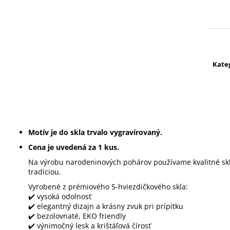
Jedn
cena
Kate
Motív je do skla trvalo vygravírovaný.
Cena je uvedená za 1 kus.
Na výrobu narodeninových pohárov používame kvalitné sk
tradíciou.
Vyrobené z prémiového 5-hviezdičkového skla:
✔️ vysoká odolnosť
✔️ elegantný dizajn a krásny zvuk pri prípitku
✔️ bezolovnaté, EKO friendly
✔️ výnimočný lesk a krištáľová čírosť