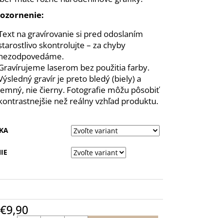
SVADOBNÉ POHÁRE NA
T 2KS BALLET 520 ML
pozornenie:
Text na gravírovanie si pred odoslaním
starostlivo skontrolujte – za chyby
nezodpovedáme.
Gravírujeme laserom bez použitia farby.
Výsledný gravír je preto bledý (biely) a
jemný, nie čierny. Fotografie môžu pôsobiť
kontrastnejšie než reálny vzhľad produktu.
KA
IE
€9,90