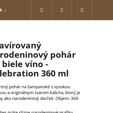
Hľadať
Prihlásenie
Nákupný
A
GRAVÍROVANÉ
Pre zamilovaných
O
košík
avírovaný
rodeninový pohár
 biele víno -
lebration 360 ml
ntný pohár na šampanské s vysokou
kou a originálnym tvarom kalicha, ktorý je
ny ako narodeninový darček. Objem: 360
Nasledujúce
ber máte rôzne narodeninové grafiky.