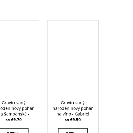
Gravírovaný
Gravírovaný
rodeninový pohár
narodeninový pohár
na šampanské -
na víno - Gabriel
harisma 190 ml
€9,70
510 ml
€9,50
od
od