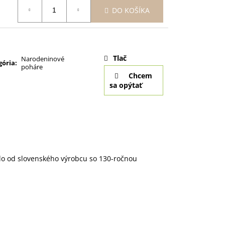
otková
DO KOŠÍKA
:
Tlač
Narodeninové
gória
:
poháre
Chcem
sa opýtať
lo od slovenského výrobcu so 130-ročnou