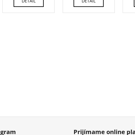
DETAIL
DETAIL
agram
Prijímame online pl