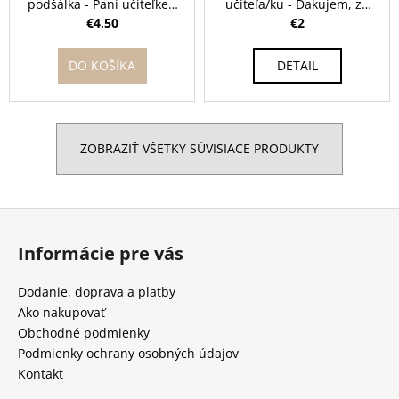
podšálka - Pani učiteľke /
učiteľa/ku - Ďakujem, za
učiteľovi pod kávičku
skvelý školský rok ...
€4,50
€2
DO KOŠÍKA
DETAIL
ZOBRAZIŤ VŠETKY SÚVISIACE PRODUKTY
Z
á
Informácie pre vás
p
ä
Dodanie, doprava a platby
t
Ako nakupovať
i
Obchodné podmienky
e
Podmienky ochrany osobných údajov
Kontakt