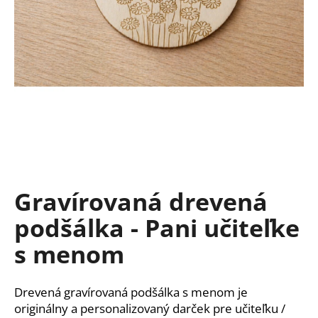
á
j
s
ť
?
HĽADAŤ
Gravírovaná drevená
podšálka - Pani učiteľke
O
d
s menom
p
o
r
Drevená gravírovaná podšálka s menom je
ú
originálny a personalizovaný darček pre učiteľku /