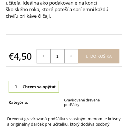
č
učiteľa. Ideálna ako poďakovanie na konci
a
školského roka, ktoré poteší a spríjemní každú
m
chvíľu pri káve či čaji.
e
POHÁR
NA
BIELE
VÍNO
€4,50
PRE
DO KOŠÍKA
MAMU
Jednotková
-
cena:
CELEBRATION
360ML
€9,90
Chcem sa opýtať
Gravírované drevené
Kategória
:
podšálky
Drevená gravírovaná podšálka s vlastným menom je krásny
a originálny darček pre učiteľku, ktorý dodáva osobný