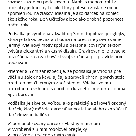
rozmer každému poďakovaniu. Nápis s menom robí z
podšálky jedinečný kúsok, ktorý poteší a zostane milou
spomienkou na žiakov. Ideálna je ako darček na koniec
školského roka, Deň učiteľov alebo ako drobná pozornosť
počas roka.
Podšálka je vyrobená z kvalitnej 3 mm topoľovej preglejky,
ktorá je ľahká, pevná a vhodná na precízne gravírovanie.
Jemný kvetinový motív spolu s personalizovaným textom
vytvára elegantný a vkusný dizajn. Gravírovanie je trvácne,
nezošúcha sa a zachová si svoj vzhľad aj pri pravidelnom
používaní.
Priemer 8,5 cm zabezpečuje, že podšálka je vhodná pre
väčšinu šálok na kávu aj čaj a zároveň chráni povrch stola
pred teplom či jemným znečistením. Vďaka svojmu
prírodnému vzhľadu sa hodí do každého interiéru – doma
aj v zborovni.
Podšálka je skvelou voľbou ako praktický a zároveň osobný
darček, ktorý môžete darovať samostatne alebo ako súčasť
darčekového balíčka.
✔ personalizovaný darček s vlastným menom
✔ vyrobená z 3 mm topoľovej preglejky
✔ precízne a trvácne gravírovanie