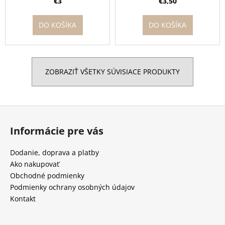
€3
€3,50
DO KOŠÍKA
DO KOŠÍKA
ZOBRAZIŤ VŠETKY SÚVISIACE PRODUKTY
Z
á
Informácie pre vás
p
ä
Dodanie, doprava a platby
t
Ako nakupovať
i
Obchodné podmienky
e
Podmienky ochrany osobných údajov
Kontakt