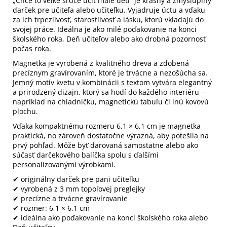
„Chce to veľké srdce učiť malé deti“ je krásny a zmysluplný
darček pre učiteľa alebo učiteľku. Vyjadruje úctu a vďaku
za ich trpezlivosť, starostlivosť a lásku, ktorú vkladajú do
svojej práce. Ideálna je ako milé poďakovanie na konci
školského roka, Deň učiteľov alebo ako drobná pozornosť
počas roka.
Magnetka je vyrobená z kvalitného dreva a zdobená
precíznym gravírovaním, ktoré je trvácne a nezošúcha sa.
Jemný motív kvetu v kombinácii s textom vytvára elegantný
a prirodzený dizajn, ktorý sa hodí do každého interiéru –
napríklad na chladničku, magnetickú tabuľu či inú kovovú
plochu.
Vďaka kompaktnému rozmeru 6,1 × 6,1 cm je magnetka
praktická, no zároveň dostatočne výrazná, aby potešila na
prvý pohľad. Môže byť darovaná samostatne alebo ako
súčasť darčekového balíčka spolu s ďalšími
personalizovanými výrobkami.
✔ originálny darček pre pani učiteľku
✔ vyrobená z 3 mm topoľovej preglejky
✔ precízne a trvácne gravírovanie
✔ rozmer: 6,1 × 6,1 cm
✔ ideálna ako poďakovanie na konci školského roka alebo