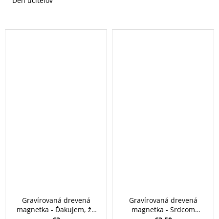
Deň učiteľov
Gravírovaná drevená
Gravírovaná drevená
magnetka - Ďakujem, že
magnetka - Srdcom
mi pomáhate rásť
učiteľka / učiteľ