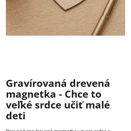
á
j
s
ť
?
HĽADAŤ
Gravírovaná drevená
magnetka - Chce to
O
d
veľké srdce učiť malé
p
deti
o
r
ú