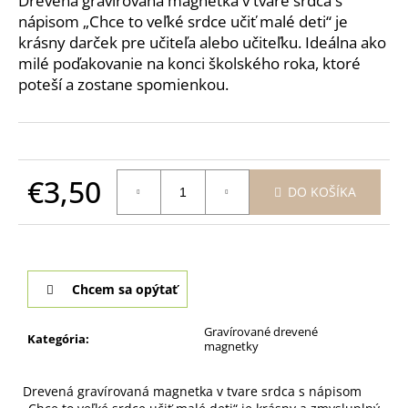
Drevená gravírovaná magnetka v tvare srdca s
č
nápisom „Chce to veľké srdce učiť malé deti“ je
a
m
krásny darček pre učiteľa alebo učiteľku. Ideálna ako
e
milé poďakovanie na konci školského roka, ktoré
poteší a zostane spomienkou.
SVIETNIK
PRE
MAMU
Z
DREVA
€3,50
DO KOŠÍKA
–
GRAVÍROVANÉ
Jednotková
SRDCE
cena:
S
TEXTOM
€12
Chcem sa opýtať
Gravírované drevené
Kategória
:
magnetky
Drevená gravírovaná magnetka v tvare srdca s nápisom