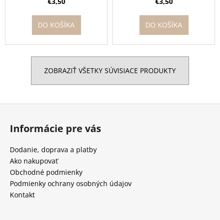
srdce učiť malé deti
učiteľka / učiteľ
€3,50
€3,50
DO KOŠÍKA
DO KOŠÍKA
ZOBRAZIŤ VŠETKY SÚVISIACE PRODUKTY
Z
á
Informácie pre vás
p
ä
Dodanie, doprava a platby
t
Ako nakupovať
i
Obchodné podmienky
e
Podmienky ochrany osobných údajov
Kontakt