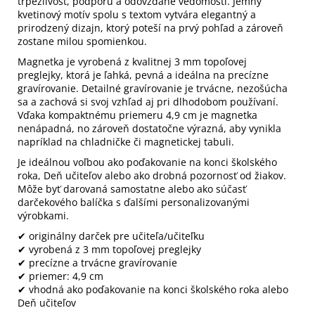
trpezlivosť, podporu a odovzdané vedomosti. Jemný
kvetinový motív spolu s textom vytvára elegantný a
prirodzený dizajn, ktorý poteší na prvý pohľad a zároveň
zostane milou spomienkou.
Magnetka je vyrobená z kvalitnej 3 mm topoľovej
preglejky, ktorá je ľahká, pevná a ideálna na precízne
gravírovanie. Detailné gravírovanie je trvácne, nezošúcha
sa a zachová si svoj vzhľad aj pri dlhodobom používaní.
Vďaka kompaktnému priemeru 4,9 cm je magnetka
nenápadná, no zároveň dostatočne výrazná, aby vynikla
napríklad na chladničke či magnetickej tabuli.
Je ideálnou voľbou ako poďakovanie na konci školského
roka, Deň učiteľov alebo ako drobná pozornosť od žiakov.
Môže byť darovaná samostatne alebo ako súčasť
darčekového balíčka s ďalšími personalizovanými
výrobkami.
✔ originálny darček pre učiteľa/učiteľku
✔ vyrobená z 3 mm topoľovej preglejky
✔ precízne a trvácne gravírovanie
✔ priemer: 4,9 cm
✔ vhodná ako poďakovanie na konci školského roka alebo
Deň učiteľov