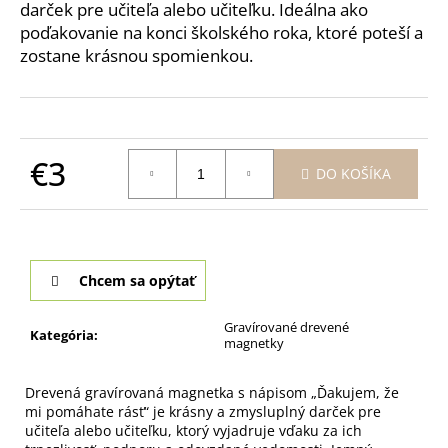
č
darček pre učiteľa alebo učiteľku. Ideálna ako
a
poďakovanie na konci školského roka, ktoré poteší a
m
zostane krásnou spomienkou.
e
POHÁR
NA
BIELE
€3
DO KOŠÍKA
VÍNO
PRE
Jednotková
MAMU
cena:
-
CELEBRATION
360ML
Chcem sa opýtať
€9,90
Gravírované drevené
Kategória
:
magnetky
Drevená gravírovaná magnetka s nápisom „Ďakujem, že
mi pomáhate rásť“ je krásny a zmysluplný darček pre
učiteľa alebo učiteľku, ktorý vyjadruje vďaku za ich