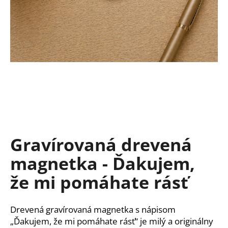
á
j
s
ť
?
HĽADAŤ
Gravírovaná drevená
magnetka - Ďakujem,
O
d
že mi pomáhate rásť
p
o
r
Drevená gravírovaná magnetka s nápisom
ú
„Ďakujem, že mi pomáhate rásť“ je milý a originálny