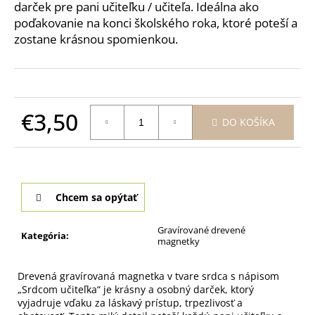
č
darček pre pani učiteľku / učiteľa. Ideálna ako
a
poďakovanie na konci školského roka, ktoré poteší a
m
zostane krásnou spomienkou.
e
GRAVÍROVANÉ
SVADOBNÉ
POHÁRE
€3,50
DO KOŠÍKA
NA
BIELE
Jednotková
VÍNO
cena:
-
SET
2KS
BALLET
Chcem sa opýtať
520
ML
Gravírované drevené
Kategória
:
€32
magnetky
Drevená gravírovaná magnetka v tvare srdca s nápisom
„Srdcom učiteľka“ je krásny a osobný darček, ktorý
vyjadruje vďaku za láskavý prístup, trpezlivosť a