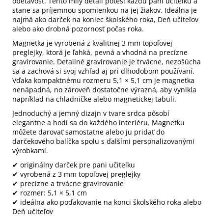
obetavosť. Tento milý detail poteší každú pani učiteľku a
stane sa príjemnou spomienkou na jej žiakov. Ideálna je
najmä ako darček na koniec školského roka, Deň učiteľov
alebo ako drobná pozornosť počas roka.
Magnetka je vyrobená z kvalitnej 3 mm topoľovej
preglejky, ktorá je ľahká, pevná a vhodná na precízne
gravírovanie. Detailné gravírovanie je trvácne, nezošúcha
sa a zachová si svoj vzhľad aj pri dlhodobom používaní.
Vďaka kompaktnému rozmeru 5,1 × 5,1 cm je magnetka
nenápadná, no zároveň dostatočne výrazná, aby vynikla
napríklad na chladničke alebo magnetickej tabuli.
Jednoduchý a jemný dizajn v tvare srdca pôsobí
elegantne a hodí sa do každého interiéru. Magnetku
môžete darovať samostatne alebo ju pridať do
darčekového balíčka spolu s ďalšími personalizovanými
výrobkami.
✔ originálny darček pre pani učiteľku
✔ vyrobená z 3 mm topoľovej preglejky
✔ precízne a trvácne gravírovanie
✔ rozmer: 5,1 × 5,1 cm
✔ ideálna ako poďakovanie na konci školského roka alebo
Deň učiteľov