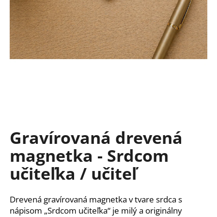
á
j
s
ť
?
HĽADAŤ
Gravírovaná drevená
magnetka - Srdcom
O
d
učiteľka / učiteľ
p
o
r
Drevená gravírovaná magnetka v tvare srdca s
ú
nápisom „Srdcom učiteľka“ je milý a originálny