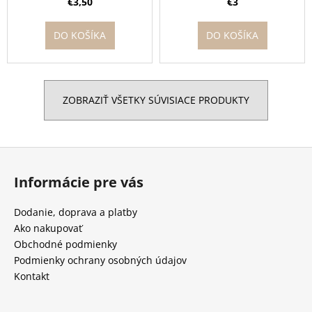
srdce učiť malé deti
mi pomáhate rásť
€3,50
€3
DO KOŠÍKA
DO KOŠÍKA
ZOBRAZIŤ VŠETKY SÚVISIACE PRODUKTY
Z
á
Informácie pre vás
p
ä
Dodanie, doprava a platby
t
Ako nakupovať
i
Obchodné podmienky
e
Podmienky ochrany osobných údajov
Kontakt