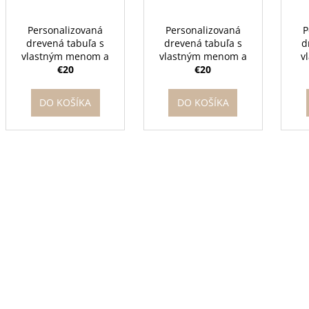
Personalizovaná
Personalizovaná
P
drevená tabuľa s
drevená tabuľa s
d
vlastným menom a
vlastným menom a
v
mackom
€20
motýľmi
€20
DO KOŠÍKA
DO KOŠÍKA