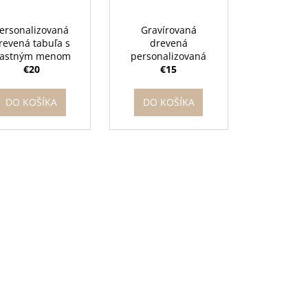
ersonalizovaná
Gravírovaná
revená tabuľa s
drevená
lastným menom
personalizovaná
pre futbalistu
€20
dekorácia
€15
DO KOŠÍKA
DO KOŠÍKA