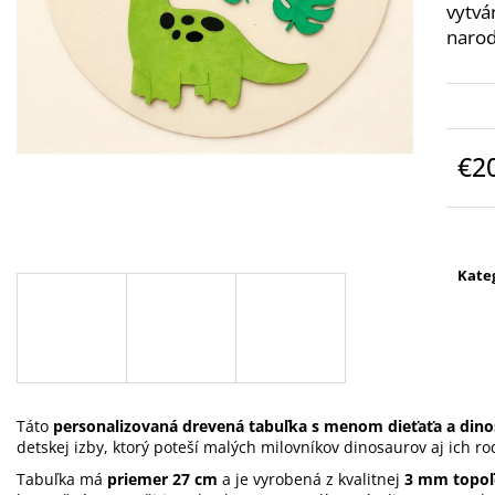
GRAVÍROVANÉ SVADOBNÉ POHÁRE NA
GRAVÍROVANÉ 
vytvá
BIELE VÍNO - SET 2KS BALLET 520 ML
ŠAMPANSKÉ - SE
narod
ML
€32
€31
€2
Jedn
cena
Kate
Táto
personalizovaná drevená tabuľka s menom dieťaťa a din
detskej izby, ktorý poteší malých milovníkov dinosaurov aj ich ro
Tabuľka má
priemer 27 cm
a je vyrobená z kvalitnej
3 mm topoľo