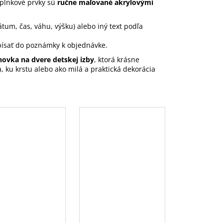
oplnkové prvky sú
ručne maľované akrylovými
tum, čas, váhu, výšku) alebo iný text podľa
písať do poznámky k objednávke.
ovka na dvere detskej izby
, ktorá krásne
, ku krstu alebo ako milá a praktická dekorácia