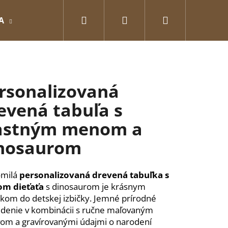
Hľadať
Prihlásenie
Nákupný
A
GRAVÍROVANÉ
Pre zamilovaných
O
košík
rsonalizovaná
evená tabuľa s
astným menom a
nosaurom
omilá
personalizovaná drevená tabuľka s
m dieťaťa
s dinosaurom je krásnym
kom do detskej izbičky. Jemné prírodné
Nasledujúce
denie v kombinácii s ručne maľovaným
om a gravírovanými údajmi o narodení