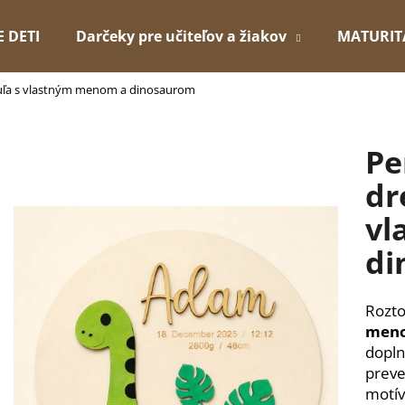
E DETI
Darčeky pre učiteľov a žiakov
MATURIT
uľa s vlastným menom a dinosaurom
Čo potrebujete nájsť?
Pe
HĽADAŤ
dr
vl
Odporúčame
di
Rozt
meno
dopln
preve
motív