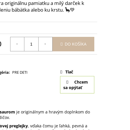
SVADOBNÉ POHÁRE NA
ra originálnu pamiatku a milý darček k
T 2KS CHARISMA 190
eniu bábätka alebo ku krstu. 🦕💚
0
DO KOŠÍKA
otková
:
Tlač
gória
:
PRE DETI
Chcem
sa opýtať
osaurom
je originálnym a hravým doplnkom do
dičov.
vej preglejky
, vďaka čomu je ľahká, pevná a