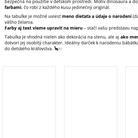
bezpečná na použitie v detskom prostredí. Motív dinosaura a d
farbami
, čo robí z každého kusu jedinečný originál.
Na tabuľke je možné uviesť
meno dieťaťa a údaje o narodení
(dá
vášho želania.
Farby aj text vieme upraviť na mieru
– stačí vašu predstavu na
Tabuľka je vhodná nielen ako dekorácia na stenu, ale aj
ako men
dotvorí jej osobitý charakter. Ideálny darček k narodeniu bábätka
do detského kráľovstva. 🦕✨