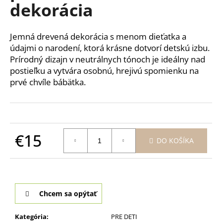
č
dekorácia
a
m
e
Jemná drevená dekorácia s menom dieťatka a
údajmi o narodení, ktorá krásne dotvorí detskú izbu.
Prírodný dizajn v neutrálnych tónoch je ideálny nad
POHÁR
postieľku a vytvára osobnú, hrejivú spomienku na
NA
ČERVENÉ
prvé chvíle bábätka.
VÍNO
PRE
MAMU
-
CHARISMA
650ML
€15
DO KOŠÍKA
€10
Jednotková
cena:
Chcem sa opýtať
Kategória
:
PRE DETI