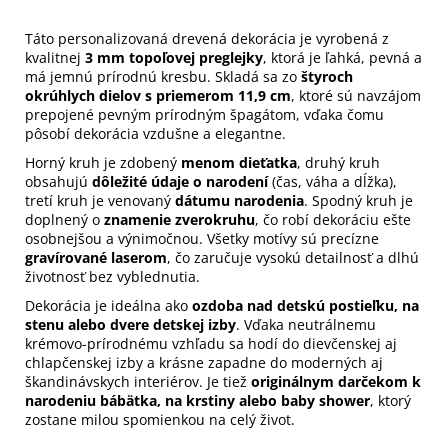
Táto personalizovaná drevená dekorácia je vyrobená z
kvalitnej
3 mm topoľovej preglejky
, ktorá je ľahká, pevná a
má jemnú prírodnú kresbu. Skladá sa zo
štyroch
okrúhlych dielov s priemerom 11,9 cm
, ktoré sú navzájom
prepojené pevným prírodným špagátom, vďaka čomu
pôsobí dekorácia vzdušne a elegantne.
Horný kruh je zdobený
menom dieťatka
, druhý kruh
obsahujú
dôležité údaje o narodení
(čas, váha a dĺžka),
tretí kruh je venovaný
dátumu narodenia
. Spodný kruh je
doplnený o
znamenie zverokruhu
, čo robí dekoráciu ešte
osobnejšou a výnimočnou. Všetky motívy sú precízne
gravírované laserom
, čo zaručuje vysokú detailnosť a dlhú
životnosť bez vyblednutia.
Dekorácia je ideálna ako
ozdoba nad detskú postieľku, na
stenu alebo dvere detskej izby
. Vďaka neutrálnemu
krémovo-prírodnému vzhľadu sa hodí do dievčenskej aj
chlapčenskej izby a krásne zapadne do moderných aj
škandinávskych interiérov. Je tiež
originálnym darčekom k
narodeniu bábätka, na krstiny alebo baby shower
, ktorý
zostane milou spomienkou na celý život.