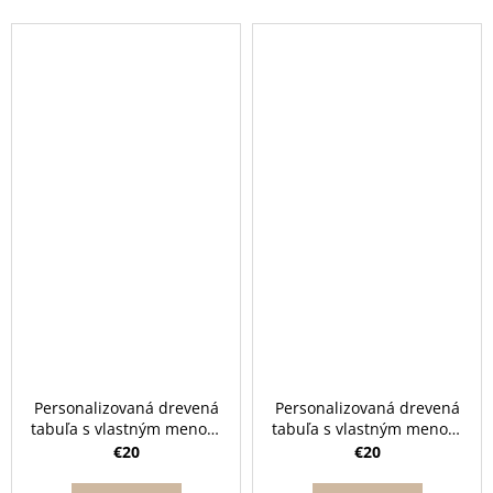
Personalizovaná drevená
Personalizovaná drevená
tabuľa s vlastným menom
tabuľa s vlastným menom
a dinosaurom
a mackom
€20
€20