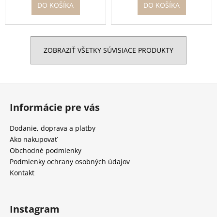
DO KOŠÍKA
DO KOŠÍKA
ZOBRAZIŤ VŠETKY SÚVISIACE PRODUKTY
Z
á
Informácie pre vás
p
ä
Dodanie, doprava a platby
t
Ako nakupovať
i
Obchodné podmienky
e
Podmienky ochrany osobných údajov
Kontakt
Instagram