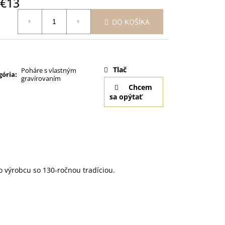
€13
otková
DO KOŠÍKA
:
Tlač
Poháre s vlastným
gória
:
gravírovaním
Chcem
sa opýtať
 výrobcu so 130-ročnou tradíciou.