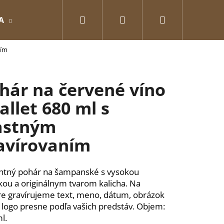
Hľadať
Prihlásenie
Nákupný
A
GRAVÍROVANÉ
Pre zamilovaných
O
ním
košík
hár na červené víno
Ballet 680 ml s
astným
avírovaním
ntný pohár na šampanské s vysokou
kou a originálnym tvarom kalicha. Na
e gravírujeme text, meno, dátum, obrázok
Nasledujúce
 logo presne podľa vašich predstáv. Objem:
l.