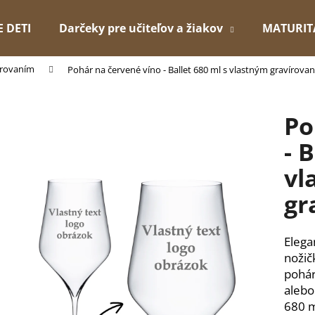
E DETI
Darčeky pre učiteľov a žiakov
MATURIT
írovaním
Pohár na červené víno - Ballet 680 ml s vlastným gravírova
Čo potrebujete nájsť?
Po
HĽADAŤ
- 
vl
Odporúčame
gr
Elega
nožič
pohár
alebo
680 m