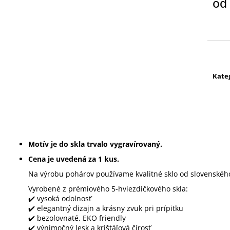
od
Jedn
cena
Kate
Motív je do skla trvalo vygravírovaný.
Cena je uvedená za 1 kus.
Na výrobu pohárov používame kvalitné sklo od slovenského
Vyrobené z prémiového 5-hviezdičkového skla:
✔️ vysoká odolnosť
✔️ elegantný dizajn a krásny zvuk pri prípitku
✔️ bezolovnaté, EKO friendly
✔️ výnimočný lesk a krištáľová čírosť