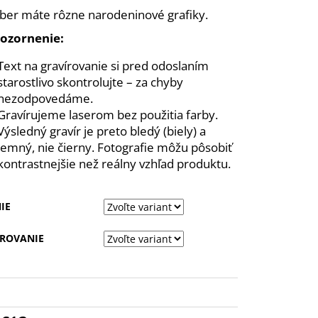
ANSKÉ - BALLET 310
ber máte rôzne narodeninové grafiky.
 GRAVÍROVANÍM
pozornenie:
Text na gravírovanie si pred odoslaním
starostlivo skontrolujte – za chyby
nezodpovedáme.
Gravírujeme laserom bez použitia farby.
Výsledný gravír je preto bledý (biely) a
jemný, nie čierny. Fotografie môžu pôsobiť
kontrastnejšie než reálny vzhľad produktu.
IE
ÍROVANIE