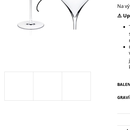
POHÁR NA BIELE VÍNO - CELEBRATION
POHÁR NA ŠAMP
Na vý
360 ML S VLASTNÝM GRAVÍROVANÍM
ML S VLASTNÝM
€9,90
€10
⚠️ U
BALEN
GRAV