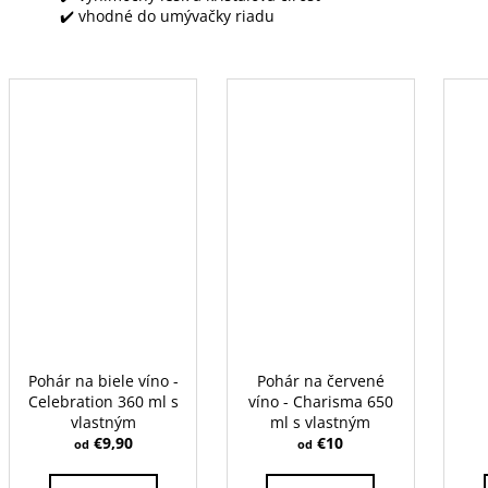
✔️ vhodné do umývačky riadu
Pohár na biele víno -
Pohár na červené
Celebration 360 ml s
víno - Charisma 650
vlastným
ml s vlastným
gravírovaním
€9,90
gravírovaním
€10
od
od