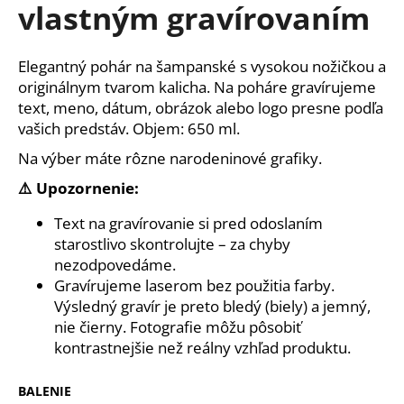
č
vlastným gravírovaním
a
m
e
Elegantný pohár na šampanské s vysokou nožičkou a
originálnym tvarom kalicha. Na poháre gravírujeme
text, meno, dátum, obrázok alebo logo presne podľa
SVIETNIK
vašich predstáv. Objem: 650 ml.
PRE
MAMU
Na výber máte rôzne narodeninové grafiky.
Z
DREVA
⚠️ Upozornenie:
–
GRAVÍROVANÉ
SRDCE
Text na gravírovanie si pred odoslaním
S
starostlivo skontrolujte – za chyby
TEXTOM
nezodpovedáme.
€12
Gravírujeme laserom bez použitia farby.
Výsledný gravír je preto bledý (biely) a jemný,
nie čierny. Fotografie môžu pôsobiť
kontrastnejšie než reálny vzhľad produktu.
BALENIE