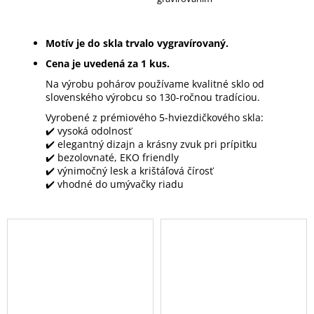
Motív je do skla trvalo vygravírovaný.
Cena je uvedená za 1 kus.
Na výrobu pohárov používame kvalitné sklo od
slovenského výrobcu so 130-ročnou tradíciou.
Vyrobené z prémiového 5-hviezdičkového skla:
✔️ vysoká odolnosť
✔️ elegantný dizajn a krásny zvuk pri prípitku
✔️ bezolovnaté, EKO friendly
✔️ výnimočný lesk a krištáľová čírosť
✔️ vhodné do umývačky riadu