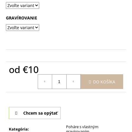
GRAVÍROVANIE
od
€10
Jednotková
DO KOŠÍKA
cena:
Chcem sa opýtať
Poháre s vlastným
Kategória
:
gravírovaním