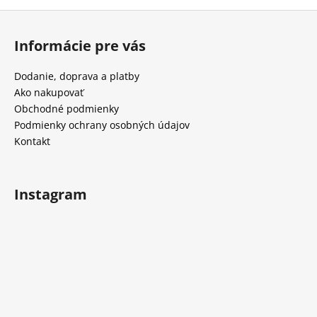
Z
á
Informácie pre vás
p
ä
Dodanie, doprava a platby
t
Ako nakupovať
i
Obchodné podmienky
e
Podmienky ochrany osobných údajov
Kontakt
Instagram