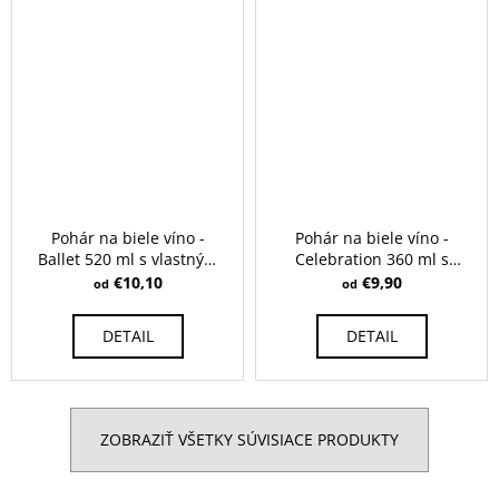
Pohár na biele víno -
Pohár na biele víno -
Ballet 520 ml s vlastným
Celebration 360 ml s
gravírovaním
vlastným gravírovaním
€10,10
€9,90
od
od
DETAIL
DETAIL
ZOBRAZIŤ VŠETKY SÚVISIACE PRODUKTY