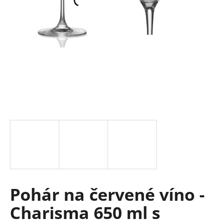
á
j
s
ť
?
HĽADAŤ
O
d
p
Pohár na červené víno -
o
r
Charisma 650 ml s
ú