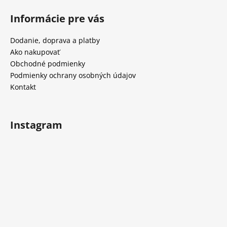
á
Informácie pre vás
p
ä
Dodanie, doprava a platby
t
Ako nakupovať
i
Obchodné podmienky
e
Podmienky ochrany osobných údajov
Kontakt
Instagram