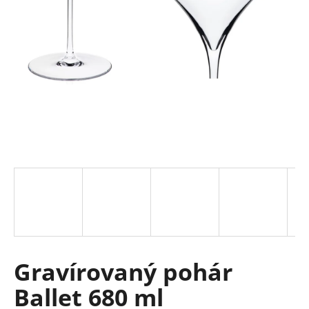
á
j
s
ť
?
HĽADAŤ
O
d
p
Gravírovaný pohár
o
r
Ballet 680 ml
ú