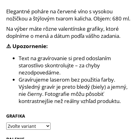
č
a
Elegantné poháre na červené víno s vysokou
m
nožičkou a štýlovým tvarom kalicha. Objem: 680 ml.
e
Na výber máte rôzne valentínske grafiky, ktoré
doplníme o mená a dátum podľa vášho zadania.
DREVENÝ
FOTORÁMIK
⚠️ Upozornenie:
PRE
MAMU
Text na gravírovanie si pred odoslaním
–
starostlivo skontrolujte – za chyby
PUZZLE
S
nezodpovedáme.
VLASTNOU
Gravírujeme laserom bez použitia farby.
FOTKOU
Výsledný gravír je preto bledý (biely) a jemný,
€17
nie čierny. Fotografie môžu pôsobiť
kontrastnejšie než reálny vzhľad produktu.
GRAFIKA