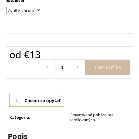
BALENIE
od
€13
Jednotková
DO KOŠÍKA
cena:
Chcem sa opýtať
Gravírované poháre pre
Kategória
:
zamilovaných
Popis