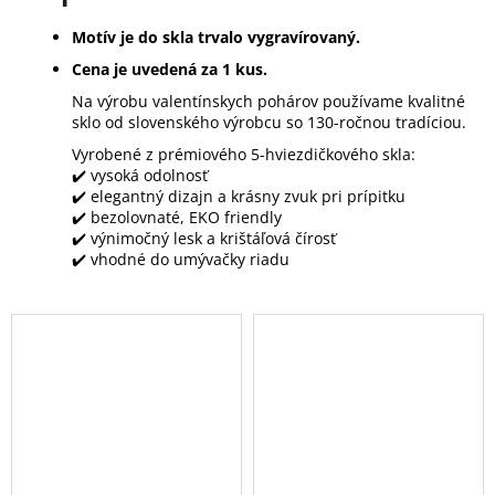
Motív je do skla trvalo vygravírovaný.
Cena je uvedená za 1 kus.
Na výrobu valentínskych pohárov používame kvalitné
sklo od slovenského výrobcu so 130-ročnou tradíciou.
Vyrobené z prémiového 5-hviezdičkového skla:
✔️ vysoká odolnosť
✔️ elegantný dizajn a krásny zvuk pri prípitku
✔️ bezolovnaté, EKO friendly
✔️ výnimočný lesk a krištáľová čírosť
✔️ vhodné do umývačky riadu