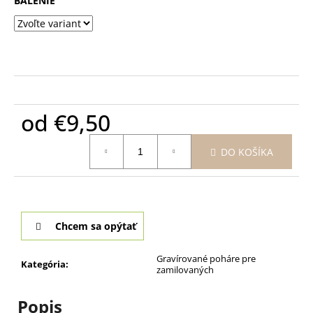
BALENIE
od
€9,50
Jednotková
DO KOŠÍKA
cena:
Chcem sa opýtať
Gravírované poháre pre
Kategória
:
zamilovaných
Popis