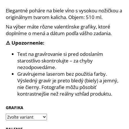
č
a
Elegantné poháre na biele víno s vysokou nožičkou a
m
originálnym tvarom kalicha. Objem: 510 ml.
e
Na výber máte rôzne valentínske grafiky, ktoré
doplníme o mená a dátum podľa vášho zadania.
DREVENÁ
TABUĽKA
⚠️ Upozornenie:
KU
DŇU
Text na gravírovanie si pred odoslaním
MATIEK
starostlivo skontrolujte – za chyby
-
MAMA
nezodpovedáme.
A
Gravírujeme laserom bez použitia farby.
DCÉRA
Výsledný gravír je preto bledý (biely) a jemný,
€14
nie čierny. Fotografie môžu pôsobiť
kontrastnejšie než reálny vzhľad produktu.
GRAFIKA