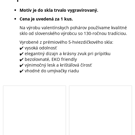
Motív je do skla trvalo vygravírovaný.
Cena je uvedená za 1 kus.
Na výrobu valentínskych pohárov používame kvalitné
sklo od slovenského výrobcu so 130-ročnou tradíciou.
Vyrobené z prémiového 5-hviezdičkového skla:
✔️ vysoká odolnosť
✔️ elegantný dizajn a krásny zvuk pri prípitku
✔️ bezolovnaté, EKO friendly
✔️ výnimočný lesk a krištáľová čírosť
✔️ vhodné do umývačky riadu