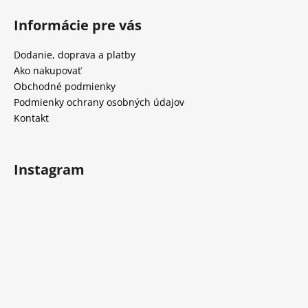
á
Informácie pre vás
p
ä
Dodanie, doprava a platby
t
Ako nakupovať
i
Obchodné podmienky
e
Podmienky ochrany osobných údajov
Kontakt
Instagram