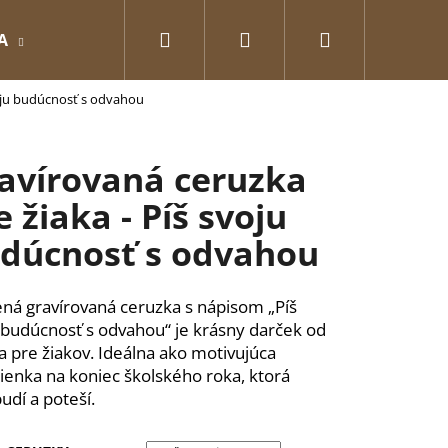
Hľadať
Prihlásenie
Nákupný
A
GRAVÍROVANÉ
Pre zamilovaných
O
voju budúcnosť s odvahou
košík
avírovaná ceruzka
e žiaka - Píš svoju
dúcnosť s odvahou
ná gravírovaná ceruzka s nápisom „Píš
 budúcnosť s odvahou“ je krásny darček od
ľa pre žiakov. Ideálna ako motivujúca
enka na koniec školského roka, ktorá
Nasledujúce
udí a poteší.