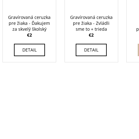
Gravírovaná ceruzka
Gravírovaná ceruzka
pre žiaka - Ďakujem
pre žiaka - Zvládli
za skvelý školský
sme to + trieda
p
rok...
€2
€2
m
DETAIL
DETAIL