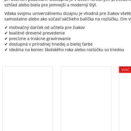
vzhľad alebo biela pre jemnejší a moderný štýl.
Vďaka svojmu univerzálnemu dizajnu je vhodná pre žiakov všetk
samostatne alebo ako súčasť väčšieho balíčka na rozlúčku, čím 
✔ motivačný darček od učiteľa pre žiakov
✔ kvalitné drevené prevedenie
✔ precízne a trvácne gravírovanie
✔ dostupná v prírodnej hnedej a bielej farbe
✔ ideálna na koniec školského roka alebo rozlúčku so triedou
VIAC