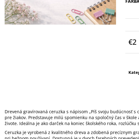
FARBA
POHÁR NA BIELE VÍNO - CELEBRATION
POHÁR NA ŠAMP
360 ML S VLASTNÝM GRAVÍROVANÍM
ML S VLASTNÝM
€9,90
€10
€2
Jedn
cena
Kate
Drevená gravírovaná ceruzka s nápisom „Píš svoju budúcnosť s o
pre žiakov. Predstavuje milú spomienku na spoločný čas v škole
živote. Ideálna je ako darček na koniec školského roka, rozlúčku 
Ceruzka je vyrobená z kvalitného dreva a zdobená precíznym gra
pri bežnom používaní. Dostupná je v dvoch farebných prevedeni