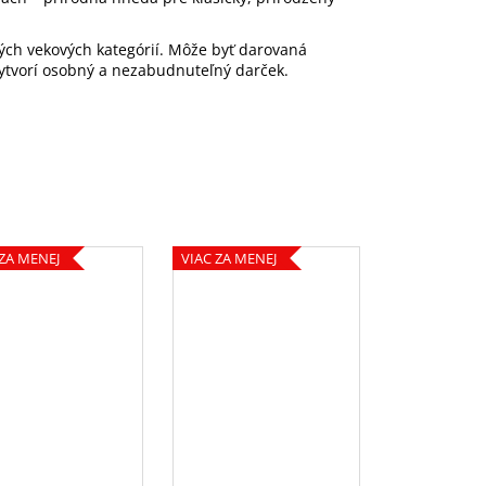
ých vekových kategórií. Môže byť darovaná
vytvorí osobný a nezabudnuteľný darček.
 ZA MENEJ
VIAC ZA MENEJ