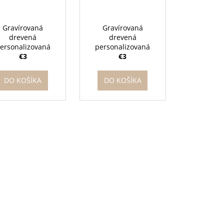
Gravírovaná
Gravírovaná
drevená
drevená
ersonalizovaná
personalizovaná
agnetka - Nikdy
€3
magnetka - Škola
€3
nedovoľ
volá
DO KOŠÍKA
DO KOŠÍKA