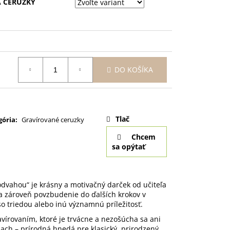
 CERUZKY
ANSKÉ - BALLET 310
 GRAVÍROVANÍM
DO KOŠÍKA
otková
:
Tlač
gória
:
Gravírované ceruzky
Chcem
sa opýtať
dvahou“ je krásny a motivačný darček od učiteľa
 a zároveň povzbudenie do ďalších krokov v
so triedou alebo inú významnú príležitosť.
vírovaním, ktoré je trvácne a nezošúcha sa ani
ach – prírodná hnedá pre klasický, prirodzený