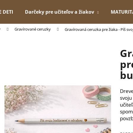
E DETI
Darčeky pre učiteľov a žiakov
MATURIT
v
Gravírované ceruzky
Gravírovaná ceruzka pre žiaka - Píš s
Čo potrebujete nájsť?
Gr
HĽADAŤ
pr
bu
Odporúčame
Dreve
svoju
učite
spomi
povzb