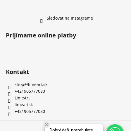
Sledovať na Instagrame
Prijímame online platby
Kontakt
shop
@
limeart.sk
+421905777080
LimeArt
limeartsk
+421905777080
Vytvoril Shoptet
Dobrý deň, potrebujete