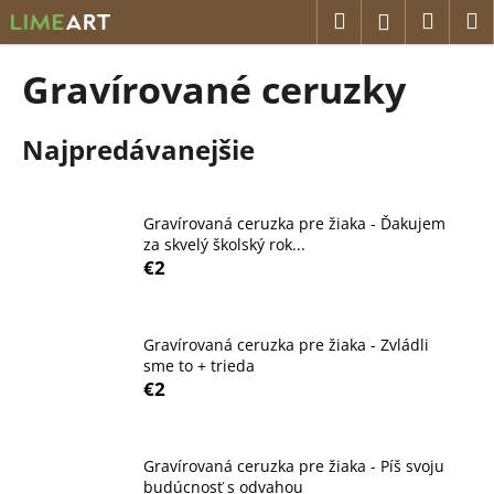
K
Prejsť
Hľadať
Náku
M
Prihláseni
na
o
obsah
Späť
Späť
košík
š
Gravírované ceruzky
í
Č
k
Najpredávanejšie
o
p
o
Gravírovaná ceruzka pre žiaka - Ďakujem
t
za skvelý školský rok...
r
€2
e
b
u
Gravírovaná ceruzka pre žiaka - Zvládli
sme to + trieda
j
€2
e
t
e
Gravírovaná ceruzka pre žiaka - Píš svoju
n
budúcnosť s odvahou