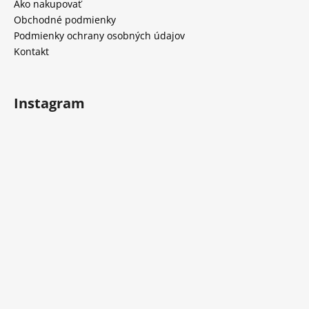
t
Ako nakupovať
i
i
Obchodné podmienky
e
e
Podmienky ochrany osobných údajov
p
Kontakt
r
v
k
y
Instagram
v
ý
p
i
s
u