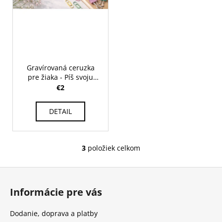
Gravírovaná ceruzka
pre žiaka - Píš svoju
budúcnosť s odvahou
€2
DETAIL
3
položiek celkom
O
v
Z
l
á
á
Informácie pre vás
d
p
a
ä
Dodanie, doprava a platby
c