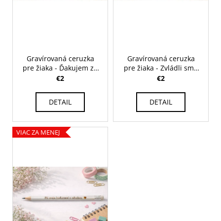
d
č
v
a
u
m
k
e
t
o
Gravírovaná ceruzka
Gravírovaná ceruzka
POHÁR
v
pre žiaka - Ďakujem za
pre žiaka - Zvládli sme
NA
skvelý školský rok...
to + trieda
€2
€2
BIELE
VÍNO
PRE
DETAIL
DETAIL
MAMU
-
BALLET
520
VIAC ZA MENEJ
ML
€10,10