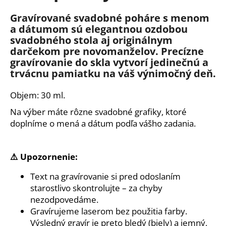
č
a
Gravírované svadobné poháre s menom
m
a dátumom sú elegantnou ozdobou
e
svadobného stola aj originálnym
darčekom pre novomanželov. Precízne
gravírovanie do skla vytvorí jedinečnú a
DREVENÁ
trvácnu pamiatku na váš výnimočný deň.
TABUĽKA
KU
DŇU
Objem: 30 ml.
MATIEK
-
Na výber máte rôzne svadobné grafiky, ktoré
MAMA
doplníme o mená a dátum podľa vášho zadania.
A
DCÉRA
€14
⚠️ Upozornenie:
Text na gravírovanie si pred odoslaním
starostlivo skontrolujte – za chyby
nezodpovedáme.
Gravírujeme laserom bez použitia farby.
Výsledný gravír je preto bledý (biely) a jemný,