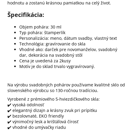
hodnotu a zostanú krásnou pamiatkou na celý život.
Špecifikácia:
Objem pohára: 30 ml
Typ pohára: štamperlík
Personalizácia: meno, dátum svadby, vlastný text
Technológia: gravírovanie do skla
Vhodné ako: darček pre novomanželov, svadobný
dar, dekorácia na svadobný stôl
Cena je uvedená za 2kusy
Motív je do sklad trvalo vygravírovaný.
Na výrobu svadobných pohárov používame kvalitné sklo od
slovenského výrobcu so 130-ročnou tradíciou.
Vyrobené z prémiového 5-hviezdičkového skla:
✔️ vysoká odolnosť
✔️ elegantný dizajn a krásny zvuk pri prípitku
✔️ bezolovnaté, EKO friendly
✔️ výnimočný lesk a krištáľová čírosť
✔️ vhodné do umývačky riadu