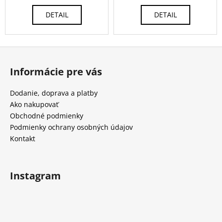
DETAIL
DETAIL
Z
á
Informácie pre vás
p
ä
Dodanie, doprava a platby
t
Ako nakupovať
i
Obchodné podmienky
e
Podmienky ochrany osobných údajov
Kontakt
Instagram