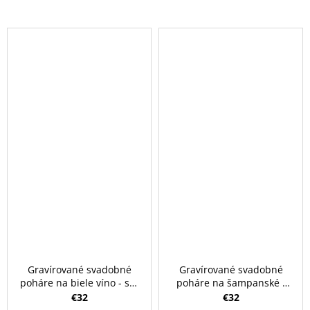
Gravírované svadobné
Gravírované svadobné
poháre na biele víno - set
poháre na šampanské -
2ks Ballet 520 ml
set 2ks Ballet 310 ml
€32
€32