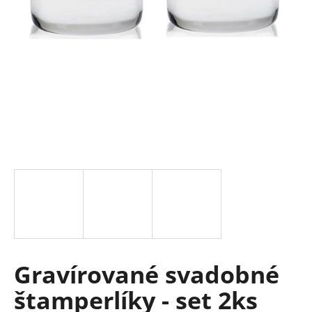
á
j
s
ť
?
HĽADAŤ
O
d
p
Gravírované svadobné
o
r
štamperlíky - set 2ks
ú