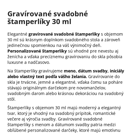
Gravírované svadobné
štamperlíky 30 ml
Elegantné
gravírované svadobné štamperlíky
s objemom
30 ml sú krásnym doplnkom svadobného stola a zároveň
jedinečnou spomienkou na váš výnimočný deň.
Personalizované štamperlíky
sú vhodné pre nevestu aj
ženícha a vďaka precíznemu gravírovaniu do skla pôsobia
luxusne a nadčasovo.
Na štamperlíky gravírujeme
meno, dátum svadby, iniciály
alebo vlastný text podľa vášho želania.
Gravírovanie do
skla je trvácne, jemné a elegantné, vďaka čomu sa poháre
stávajú originálnym darčekom pre novomanželov,
svadobným darom alebo krásnou dekoráciou na svadobný
stôl.
Štamperlíky s objemom 30 ml majú moderný a elegantný
tvar, ktorý je vhodný na svadobný prípitok, romantické
večere aj výročia svadby. Gravírované svadobné
štamperlíky s menom a dátumom svadby patria medzi
obľúbené personalizované darčeky, ktoré majú emotívnu