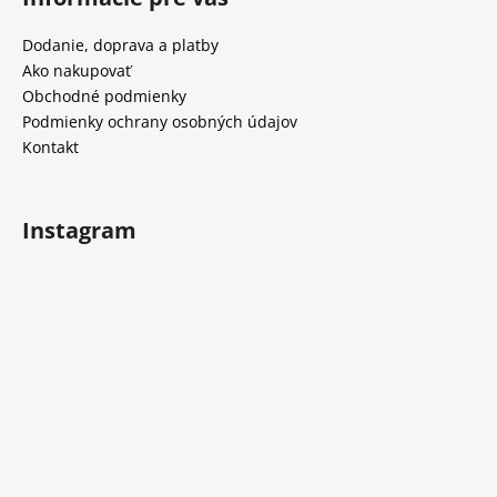
p
ä
Dodanie, doprava a platby
t
Ako nakupovať
i
Obchodné podmienky
e
Podmienky ochrany osobných údajov
Kontakt
Instagram