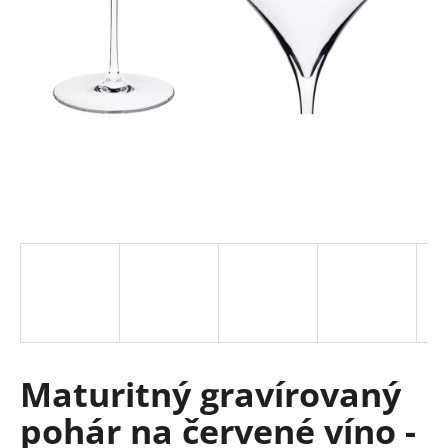
á
j
s
ť
?
HĽADAŤ
O
d
p
Maturitný gravírovaný
o
r
pohár na červené víno -
ú