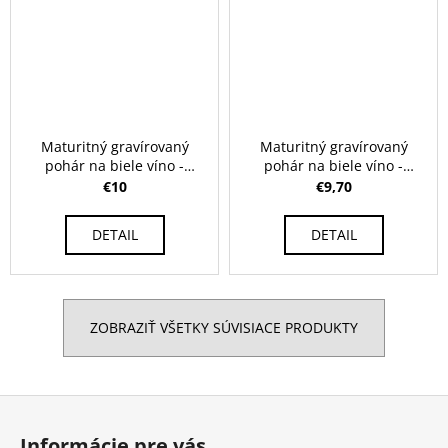
Maturitný gravírovaný
Maturitný gravírovaný
pohár na biele víno -
pohár na biele víno -
Ballet 520 ml
Charisma 350 ml
€10
€9,70
DETAIL
DETAIL
ZOBRAZIŤ VŠETKY SÚVISIACE PRODUKTY
Z
á
Informácie pre vás