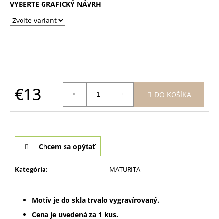
VYBERTE GRAFICKÝ NÁVRH
€13
DO KOŠÍKA
Jednotková
cena:
Chcem sa opýtať
Kategória
:
MATURITA
Motív je do skla trvalo vygravírovaný.
Cena je uvedená za 1 kus.