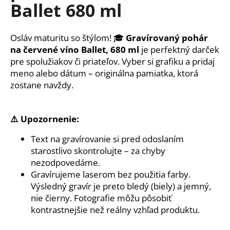
č
Ballet 680 ml
a
m
e
Osláv maturitu so štýlom! 🎓
Gravírovaný pohár
na červené víno Ballet, 680 ml
je perfektný darček
pre spolužiakov či priateľov. Vyber si grafiku a pridaj
DREVENÝ
meno alebo dátum – originálna pamiatka, ktorá
FOTORÁMIK
PRE
zostane navždy.
MAMU
–
PUZZLE
S
⚠️ Upozornenie:
VLASTNOU
FOTKOU
Text na gravírovanie si pred odoslaním
€17
starostlivo skontrolujte – za chyby
nezodpovedáme.
Gravírujeme laserom bez použitia farby.
Výsledný gravír je preto bledý (biely) a jemný,
nie čierny. Fotografie môžu pôsobiť
kontrastnejšie než reálny vzhľad produktu.