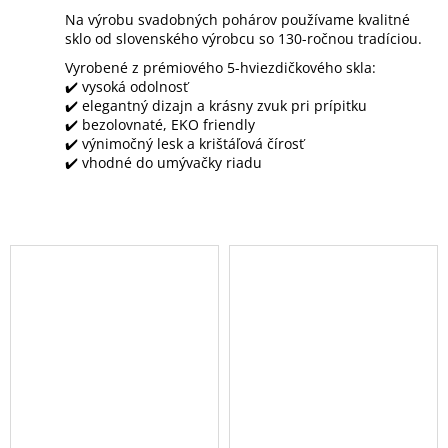
Na výrobu svadobných pohárov používame kvalitné
sklo od slovenského výrobcu so 130-ročnou tradíciou.
Vyrobené z prémiového 5-hviezdičkového skla:
✔️ vysoká odolnosť
✔️ elegantný dizajn a krásny zvuk pri prípitku
✔️ bezolovnaté, EKO friendly
✔️ výnimočný lesk a krištáľová čírosť
✔️ vhodné do umývačky riadu