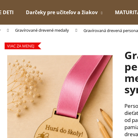
E DETI
Darčeky pre učiteľov a žiakov
MATURIT
v
Gravírované drevené medaily
Gravírovaná drevená persona
Čo potrebujete nájsť?
VIAC ZA MENEJ
Gr
HĽADAŤ
pe
me
Odporúčame
sy
Perso
dieťa
od pa
pamia
dreva