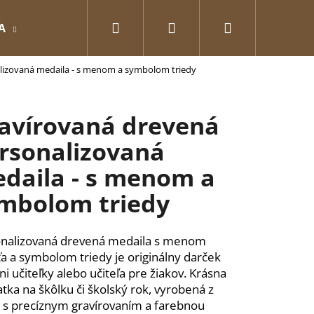
Hľadať
Prihlásenie
Nákupný
A
GRAVÍROVANÉ
Pre zamilovaných
O
lizovaná medaila - s menom a symbolom triedy
košík
avírovaná drevená
rsonalizovaná
daila - s menom a
mbolom triedy
nalizovaná drevená medaila s menom
ťa a symbolom triedy je originálny darček
ni učiteľky alebo učiteľa pre žiakov. Krásna
Nasledujúce
tka na škôlku či školský rok, vyrobená z
 s precíznym gravírovaním a farebnou