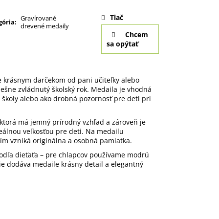
Tlač
Gravírované
gória
:
drevené medaily
Chcem
sa opýtať
 krásnym darčekom od pani učiteľky alebo
pešne zvládnutý školský rok. Medaila je vhodná
o školy alebo ako drobná pozornosť pre deti pri
 ktorá má jemný prírodný vzhľad a zároveň je
eálnou veľkosťou pre deti. Na medailu
čím vzniká originálna a osobná pamiatka.
odľa dieťaťa – pre chlapcov používame modrú
ie dodáva medaile krásny detail a elegantný