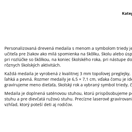
Kate
Personalizovaná drevená medaila s menom a symbolom triedy je
učiteľa pre žiakov ako milá spomienka na škôlku, školu alebo ús
pri rozlúčke so škôlkou, na koniec školského roka, pri nástupe d
rôznych školských aktivitách.
Každá medaila je vyrobená z kvalitnej 3 mm topoľovej preglejky,
ľahká a pevná. Rozmer medaily je 6,5 × 7,1 cm, vďaka čomu je id
gravírujeme meno dieťaťa, školský rok a vybraný symbol triedy, 
Medaila je doplnená saténovou stuhou, ktorú prispôsobujeme p
stuhu a pre dievčatá ružovú stuhu. Precízne laserové gravírovan
vzhľad, ktorý poteší deti aj rodičov.