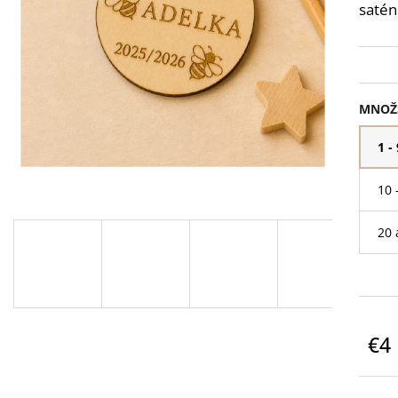
POHÁR NA BIELE VÍNO - CELEBRATION
POHÁR NA ŠAMP
satén
360 ML S VLASTNÝM GRAVÍROVANÍM
ML S VLASTNÝM
€9,90
€10
MNOŽ
1 -
10 
20 
€4
Jedn
cena