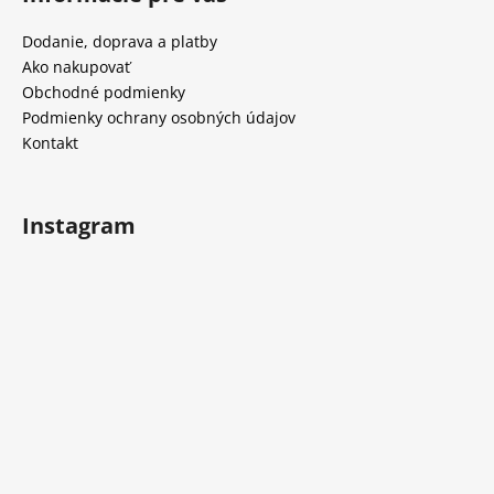
d
p
a
ä
Dodanie, doprava a platby
c
t
Ako nakupovať
i
i
Obchodné podmienky
e
e
Podmienky ochrany osobných údajov
p
Kontakt
r
v
k
y
Instagram
v
ý
p
i
s
u