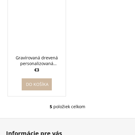
Gravírovaná drevená
personalizovaná
magnetka - Hurá škola!
€3
DO KOŠÍKA
5
položiek celkom
O
v
Z
l
á
á
Informácie pre vás