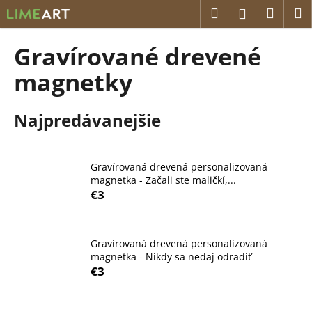
K
Prejsť
Hľadať
Náku
M
Prihláseni
na
o
obsah
Späť
Späť
košík
š
Gravírované drevené
í
Č
magnetky
k
o
p
Najpredávanejšie
o
t
r
Gravírovaná drevená personalizovaná
e
magnetka - Začali ste maličkí,...
€3
b
u
j
Gravírovaná drevená personalizovaná
e
magnetka - Nikdy sa nedaj odradiť
€3
t
e
n