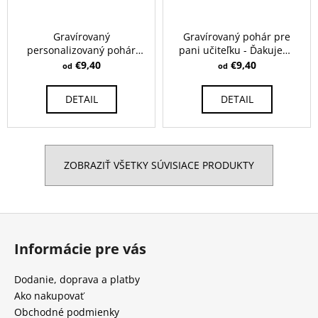
Gravírovaný
Gravírovaný pohár pre
personalizovaný pohár
pani učiteľku - Ďakujem,
Pani učiteľka + meno
že mi pomáhate rásť
€9,40
€9,40
od
od
DETAIL
DETAIL
ZOBRAZIŤ VŠETKY SÚVISIACE PRODUKTY
Z
á
Informácie pre vás
p
ä
Dodanie, doprava a platby
t
Ako nakupovať
i
Obchodné podmienky