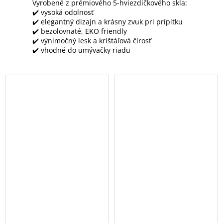
Vyrobené z prémiového 5-hviezdičkového skla:
✔️ vysoká odolnosť
✔️ elegantný dizajn a krásny zvuk pri prípitku
✔️ bezolovnaté, EKO friendly
✔️ výnimočný lesk a krištáľová čírosť
✔️ vhodné do umývačky riadu