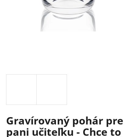
á
j
s
ť
?
HĽADAŤ
O
d
p
Gravírovaný pohár pre
o
r
pani učiteľku - Chce to
ú