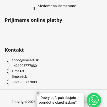
Sledovať na Instagrame
Prijímame online platby
Kontakt
shop
@
limeart.sk
+421905777080
LimeArt
limeartsk
+421905777080
Vytvoril Shoptet
Dobrý deň, potrebujete
Copyright 2026
LimeArt.sk
. Všetky práva vyhradené.
pomôcť s objednávkou?