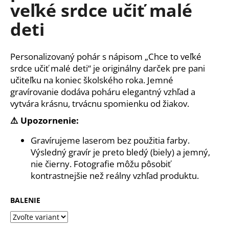
č
veľké srdce učiť malé
a
deti
m
e
Personalizovaný pohár s nápisom „Chce to veľké
GRAVÍROVANÉ
srdce učiť malé deti“ je originálny darček pre pani
SVADOBNÉ
učiteľku na koniec školského roka. Jemné
POHÁRE
gravírovanie dodáva poháru elegantný vzhľad a
NA
BIELE
vytvára krásnu, trvácnu spomienku od žiakov.
VÍNO
-
⚠️ Upozornenie:
SET
2KS
Gravírujeme laserom bez použitia farby.
BALLET
Výsledný gravír je preto bledý (biely) a jemný,
520
ML
nie čierny. Fotografie môžu pôsobiť
€32
kontrastnejšie než reálny vzhľad produktu.
BALENIE