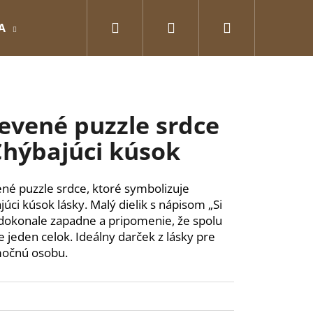
Hľadať
Prihlásenie
Nákupný
A
GRAVÍROVANÉ
Pre zamilovaných
O
košík
evené puzzle srdce
Chýbajúci kúsok
né puzzle srdce, ktoré symbolizuje
júci kúsok lásky. Malý dielik s nápisom „Si
dokonale zapadne a pripomenie, že spolu
te jeden celok. Ideálny darček z lásky pre
močnú osobu.
Nasledujúce