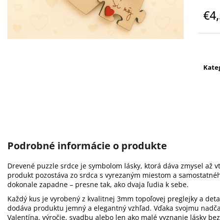
POHÁR NA BIELE VÍNO - CELEBRATION
POHÁR NA ŠAMP
360 ML S VLASTNÝM GRAVÍROVANÍM
ML S VLASTNÝM
€4
€9,90
€10
Jedn
cena
Kate
Podrobné informácie o produkte
Drevené puzzle srdce je symbolom lásky, ktorá dáva zmysel až v
produkt pozostáva zo srdca s vyrezaným miestom a samostatnéh
dokonale zapadne – presne tak, ako dvaja ľudia k sebe.
Každý kus je vyrobený z kvalitnej 3mm topoľovej preglejky a det
dodáva produktu jemný a elegantný vzhľad. Vďaka svojmu nadč
Valentína, výročie, svadbu alebo len ako malé vyznanie lásky bez 