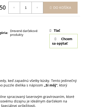
ANSKÉ - BALLET 310
 GRAVÍROVANÍM
,50
DO KOŠÍKA
otková
:
Tlač
Drevené darčekové
gória
:
produkty
Chcem
sa opýtať
tedy, keď zapadnú všetky kúsky. Tento jedinečný
o puzzle dielika s nápisom
„Si môj“
, ktorý
ailne spracovaný laserovým gravírovaním, ktoré
asovému dizajnu je ideálnym darčekom na
špeciálnej príležitosti.