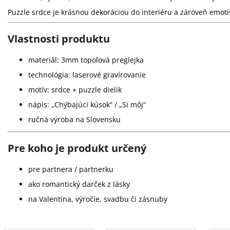
Puzzle srdce je krásnou dekoráciou do interiéru a zároveň emotív
Vlastnosti produktu
materiál: 3mm topoľová preglejka
technológia: laserové gravírovanie
motív: srdce + puzzle dielik
nápis: „Chýbajúci kúsok“ / „Si môj“
ručná výroba na Slovensku
Pre koho je produkt určený
pre partnera / partnerku
ako romantický darček z lásky
na Valentína, výročie, svadbu či zásnuby