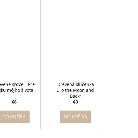
vené srdce – Pre
Drevená kľúčenka
sku môjho života
„To the Moon and
Back“
€8
€3
DO KOŠÍKA
DO KOŠÍKA