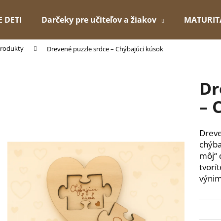
E DETI
Darčeky pre učiteľov a žiakov
MATURIT
produkty
Drevené puzzle srdce – Chýbajúci kúsok
Čo potrebujete nájsť?
Dr
HĽADAŤ
– 
Dreve
Odporúčame
chýba
môj“ 
tvorí
výni