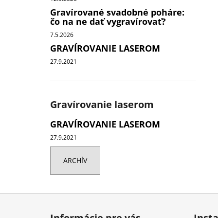
Gravírované svadobné poháre:
čo na ne dať vygravírovať?
7.5.2026
GRAVÍROVANIE LASEROM
27.9.2021
Gravírovanie laserom
GRAVÍROVANIE LASEROM
27.9.2021
ARCHÍV
Z
á
Informácie pre vás
Inst